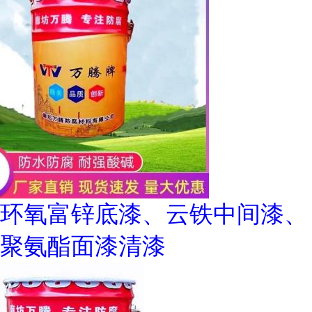
环氧富锌底漆、云铁中间漆、
聚氨酯面漆清漆