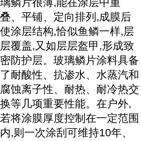
璃鳞片很薄,能在涂层中重
叠、平铺、定向排列,成膜后
使涂层结构,恰似鱼鳞一样,层
层覆盖,又如层层盔甲,形成致
密防护层。玻璃鳞片涂料具备
了耐酸性、抗渗水、水蒸汽和
腐蚀离子性、耐热、耐冷热交
换等几项重要性能。在户外,
若将涂膜厚度控制在一定范围
内,则一次涂刮可维持10年、