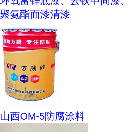
环氧富锌底漆、云铁中间漆、
聚氨酯面漆清漆
山西OM-5防腐涂料