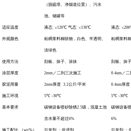
（脱硫塔、净烟道位置）、污水
池、储罐等
适应温度
液态
:
≤
120
℃
气态
:
≤
130
℃
液态
:
≤
200
外观颜色
粘稠浆料糊状物，白色、半透明、
粘稠浆料
淡绿色
使用方法
刮板、抹子、涂抹
刮板、抹
涂层厚度
2mm
／二到三次施工
0.4u
m
／二
胶泥用量
2mm
厚度
3.2
公斤
/
平米
0.4um
厚度
施工环境
5
℃
-30
℃
5
℃
-30
℃
基本要求
碳钢设备喷砂除锈
2.5
级，混凝土池
碳钢设备
含水量不超过
6%
6%
施工配比
（
wt/%
）
引发剂
：促进剂
引发剂
：