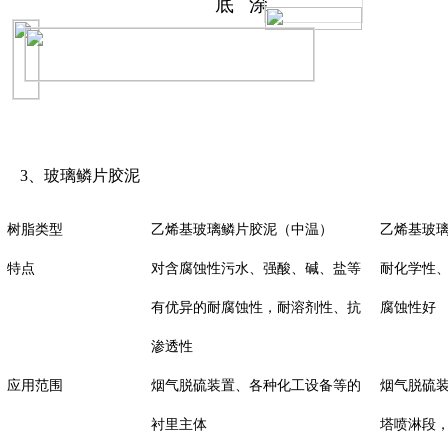
底
涂
3、玻璃鳞片胶泥
树脂类型
乙烯基玻璃鳞片胶泥
（中温）
乙烯基玻
特点
对含腐蚀性污水、强酸、碱、盐等
耐化学性
有优异的耐腐蚀性，耐溶剂性、抗
腐蚀性好
渗透性
应用范围
烟气脱硫装置、各种化工设备等的
烟气脱硫
衬里主体
塔喷淋段