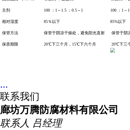
主剂
100
：
1
～
1.5
：
0.5
～
1
100
：
1
～
1
相对湿度
85
％以下
85%
以下
保管方法
保管于阴凉干燥处，避免阳光直射
保管于阴
保质期限
20
℃下三个月，
15
℃下六个月
20
℃下三
...
联系我们
廊坊万腾防腐材料有限公司
联系人
吕经理