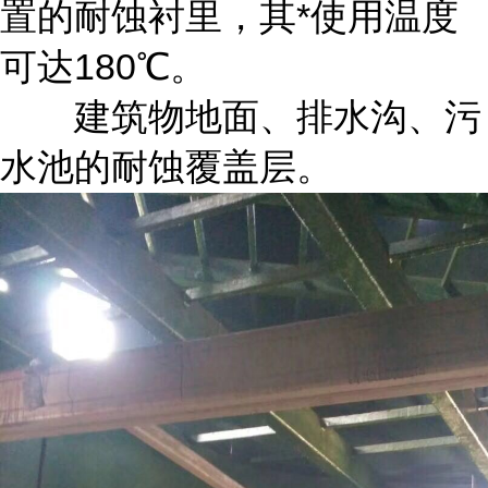
置的耐蚀衬里，其*使用温度
可达180℃。
建筑物地面、排水沟、污
水池的耐蚀覆盖层。