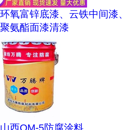
环氧富锌底漆、云铁中间漆、
聚氨酯面漆清漆
山西OM-5防腐涂料