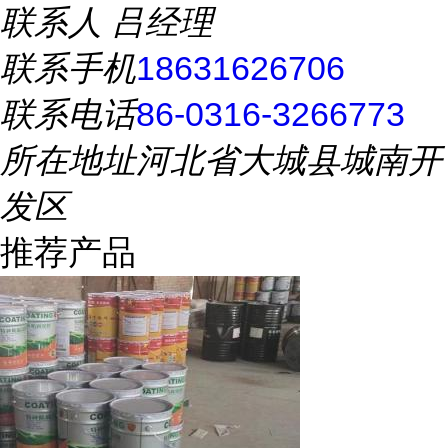
联系人
吕经理
联系手机
18631626706
联系电话
86-0316-3266773
所在地址
河北省大城县城南开
发区
推荐产品