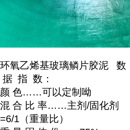
环氧乙烯基玻璃鳞片胶泥 数
据 指 数：
颜 色……可以定制呦
混 合 比 率……主剂/固化剂
=6/1（重量比）