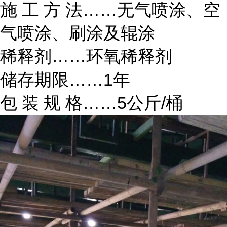
施 工 方 法……无气喷涂、空
气喷涂、刷涂及辊涂
稀释剂……环氧稀释剂
储存期限……1年
包 装 规 格……5公斤/桶