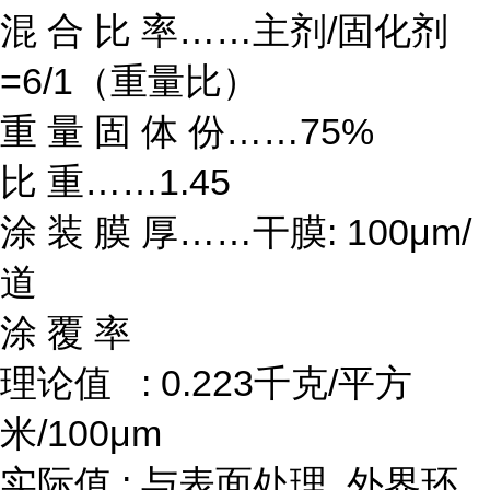
混 合 比 率……主剂/固化剂
=6/1（重量比）
重 量 固 体 份……75%
比 重……1.45
涂 装 膜 厚……干膜: 100μm/
道
涂 覆 率
理论值 : 0.223千克/平方
米/100μm
实际值 : 与表面处理, 外界环