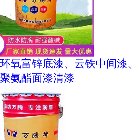
环氧富锌底漆、云铁中间漆、
聚氨酯面漆清漆