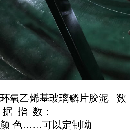
环氧乙烯基玻璃鳞片胶泥 数
据 指 数：
颜 色……可以定制呦