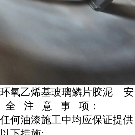
环氧乙烯基玻璃鳞片胶泥 安
全 注 意 事 项：
任何油漆施工中均应保证提供
以下措施: