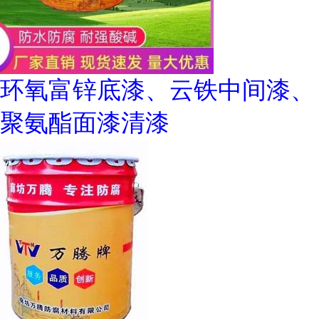
环氧富锌底漆、云铁中间漆、
聚氨酯面漆清漆