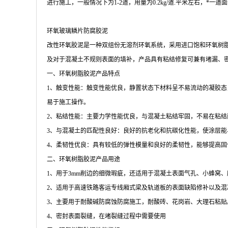
进行施工，一般情况下为1-2道，用量为0.2kg/道.平米左右，*一
环氧玻璃鳞片防腐胶泥
改性环氧胶泥是一种双组份无溶剂环氧系统，采用进口饱和环氧树
及对于混凝土不规则表面的填补，产品具有粘结修复可兼有堵漏、
一、环氧树脂胶泥产品特点
1、触变性能：触变性能优良，静置状态下材料呈不易流动的凝胶
易于施工操作。
2、粘结性能：主要力学性能优良，与混凝土粘结牢固，不易在粘结
3、与混凝土的匹配性良好：良好的抗老化和抗碳化性能，使涂层
4、柔韧性优良：具有较低的弹性模量和良好的柔韧性，能够提高
二、环氧树脂胶泥产品用途
1、用于3mm削边的细微瑕疵，还适用于混凝土表面气孔、小蜂窝
2、适用于高速铁路客运专线厢式梁及轨道板的表面缺陷修补以及
3、主要用于耐酸碱防腐蚀防腐施工，耐酸砖、花岗岩、大理石粘贴
4、密封表面裂缝，在堵裂缝过程中需要使用