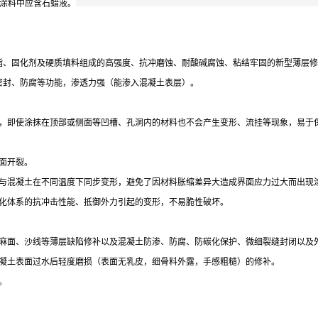
道面涂料中应含石蜡液。
脂、固化剂及硬质填料组成的高强度、抗冲磨蚀、耐酸碱腐蚀、粘结牢固的新型薄层修
密封、防腐等功能，渗透力强（能渗入混凝土表层）。
态，即使涂抹在顶部或侧面等凹槽、孔洞内的材料也不会产生变形、流挂等现象，易于
面开裂。
能与混凝土在不同温度下同步变形，避免了因材料胀缩差异大造成界面应力过大而出现
固化体系的抗冲击性能、抵御外力引起的变形，不易脆性破坏。
、麻面、沙线等薄层缺陷修补以及混凝土防渗、防腐、防碳化保护、微细裂缝封闭以及
混凝土表面过水后轻度磨损（表面无乳皮，细骨料外露，手感粗糙）的修补。
。