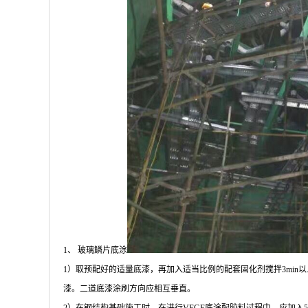
1、 玻璃鳞片底涂
1）取预配好的适量底漆，再加入适当比例的配套固化剂搅拌3min以
漆。二道底漆涂刷方向应相互垂直。
2）在钢结构基础施工时，在进行VEGF底涂配胶料过程中，应加入