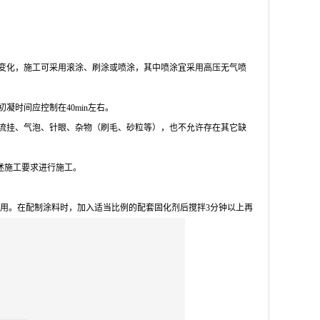
不同而有所变化，施工可采用滚涂、刷涂或喷涂，其中喷涂宜采用高压无气喷
凝时间应控制在40min左右。
，无流挂、气泡、针眼、杂物（刷毛、砂粒等），也不允许存在其它缺
述施工要求进行施工。
用。在配制涂料时，加入适当比例的配套固化剂后搅拌3分钟以上再