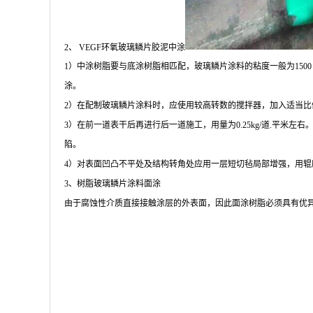
2、 VEGF环氧玻璃鳞片胶泥中涂
1）中涂树脂要与底涂树脂相匹配，玻璃鳞片涂料的粘度一般为1500 c
涂。
2）在配制玻璃鳞片涂料时，应使用较高转数的搅拌器，加入适当比例的
3）在前一道表干后再进行后一道施工，用量为0.25kg/道.平
陷。
4）对表面凹凸不平处及结构转角处应用一层短切毡局部增强，用
3、树脂玻璃鳞片涂料面涂
由于腐蚀性介质直接接触涂层的外表面，因此面涂树脂必须具有优