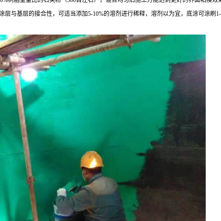
层与基层的接合性，可适当添加5-10%的溶剂进行稀释，溶剂以为宜，底涂可涂刷1-