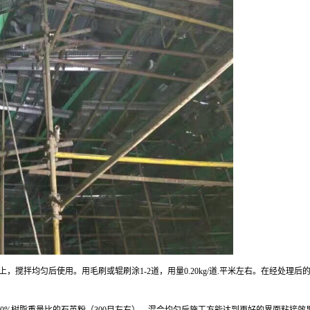
上，搅拌均匀后使用。用毛刷或辊刷涂1-2道，用量0.20kg/道.平米左右。在经处理
50%树脂重量比的石英粉（300目左右），混合均匀后施工方能达到更好的界面粘接效