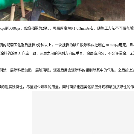
ps到5000cps，触变指数为2至5，每层厚度为0.1-0.3mm左右，随施工方法
配套固化剂后搅拌3分钟以上，一次搅拌的鳞片胶涂料应控制在30 min内用完，且初
米左右。涂料的涂刷方向应一致，两层之间的涂刷方向应垂直，涂层应均匀，不允许漏涂
辊刷涂一层涂料后加贴一层玻璃毡，浸透后用含浸涂料的辊刷除其中的气泡。之后按上
异的耐腐蚀特性，尽量减少填料的用量。同时面涂也起美化涂层外观和增加抗渗性的作