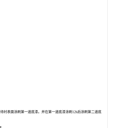
后的待衬表面涂刷第一道底漆。并在第一道底漆涂刷12h后涂刷第二道底
果。