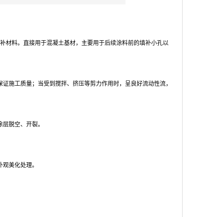
补材料。直接用于混凝土基材，主要用于后续涂料前的填补小孔以
保证施工质量；当受到搅拌、挤压等剪力作用时，呈良好流动性流，
涂层脱空、开裂。
外观美化处理。