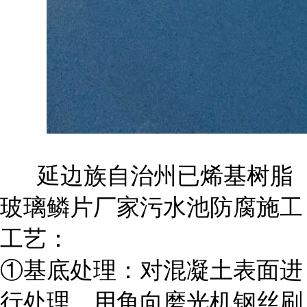
延边族自治州已烯基树脂
玻璃鳞片厂家污水池防腐施工
工艺：
①基底处理：对混凝土表面进
行处理，用角向磨光机钢丝刷