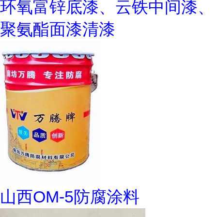
环氧富锌底漆、云铁中间漆、
聚氨酯面漆清漆
山西OM-5防腐涂料