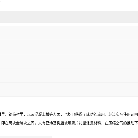
衬里、钢桩衬里，以及混凝土桥等方面，也均已获得了成功的应用，经过实际使用证明
。即在两块金属块之间，夹有已烯基树脂玻璃鳞片衬里涂复材料，在压缩空气的推动下