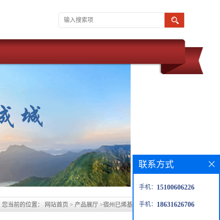
联系方式
手机：
15100606226
手机：
18631626706
您当前的位置：
网站首页
>
产品展厅
>
宿州已烯基树脂玻璃鳞片价格