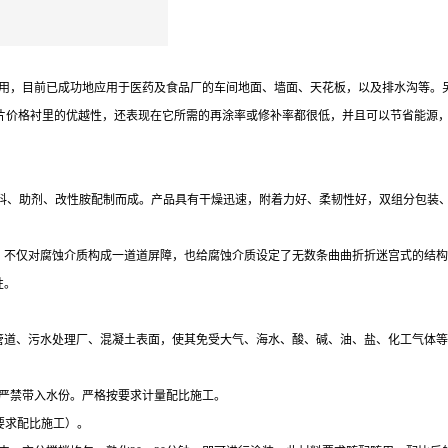
，目前已成功地应用于医药及食品厂的车间地面、墙面、天花板，以及排水沟等。
璃鳞片价格衬里的优越性，还表现在它所需的再涂率或修补率都很低，并且可以节省能源
颜料、助剂、改性胺配制而成。产品具有干燥迅速，附着力好、柔韧性好，双组分包
，不仅对腐蚀介质构成一道道屏障，也给腐蚀介质设定了无数条曲曲折折迷宫式的结构
性。
管道、污水处理厂、混凝土表面，使其免受大气、海水、酸、碱、油、盐、化工气体
中严禁带入水份。严格按要求计量配比施工。
家要求配比施工）。