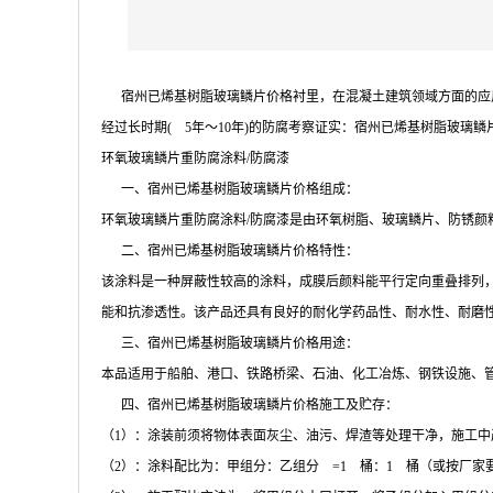
宿州已烯基树脂玻璃鳞片价格衬里，在混凝土建筑领域方面的应用
经过长时期( 5年～10年)的防腐考察证实：宿州已烯基树脂玻
环氧玻璃鳞片重防腐涂料/防腐漆
一、宿州已烯基树脂玻璃鳞片价格组成：
环氧玻璃鳞片重防腐涂料/防腐漆是由环氧树脂、玻璃鳞片、防锈
二、宿州已烯基树脂玻璃鳞片价格特性：
该涂料是一种屏蔽性较高的涂料，成膜后颜料能平行定向重叠排列
能和抗渗透性。该产品还具有良好的耐化学药品性、耐水性、耐磨
三、宿州已烯基树脂玻璃鳞片价格用途：
本品适用于船舶、港口、铁路桥梁、石油、化工冶炼、钢铁设施、
四、宿州已烯基树脂玻璃鳞片价格施工及贮存：
（1）：涂装前须将物体表面灰尘、油污、焊渣等处理干净，施工
（2）：涂料配比为：甲组分：乙组分 =1 桶：1 桶（或按厂