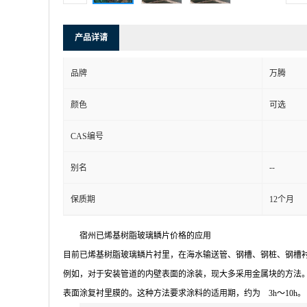
产品详请
品牌
万腾
颜色
可选
CAS编号
--
别名
保质期
12个月
宿州已烯基树脂玻璃鳞片价格的应用
目前已烯基树脂玻璃鳞片衬里，在海水输送管、钢槽、钢桩、钢槽
例如，对于安装管道的内壁表面的涂装，现大多采用金属块的方法
表面涂复衬里膜的。这种方法要求涂料的适用期，约为 3h～10h。