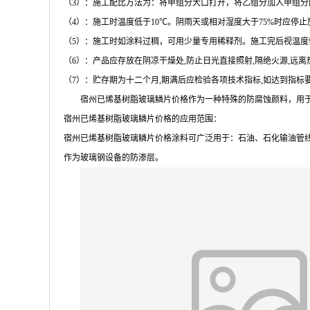
（3）：施工配比方法为：将甲组分大口打开，将乙组分加入甲组分
（4）：施工时温度低于10℃。阴雨天或相对湿度大于75%时应停
（5）：施工时如涂料过稠，可用少量专用稀释剂。施工完后视温度
（6）：产品应存放在阴凉干燥处,防止日光直接照射,隔绝火源,远
（7）：贮存期为十二个月,期满后应检验各项技术指标,如达到指标
宿州已烯基树脂玻璃鳞片价格作为一种特殊的防腐蚀颜料，用
宿州已烯基树脂玻璃鳞片价格的应用范围：
宿州已烯基树脂玻璃鳞片价格涂料可广泛用于：石油、石化输油管线
作为玻璃钢设备的防渗层。