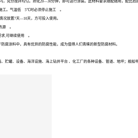
内，充分搅拌均匀。熟化20—30分钟，即可进行涂装。此材料要求随配随用，配比
止施工。气温低 5℃时必须停止施工 。
情况放置7天—10天，方可投入使用。
离热源 。
要求,可继续使用 。
于防腐涂料中，具有优异的防腐性能，成为值得人们青睐的新型防腐材料。
、贮罐、设备、海洋设施、海上钻井平台 、化工厂的各种设备、管道、地坪；舰船甲