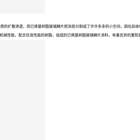
的扩散渗透，而已烯基树脂玻璃鳞片把涂层分割成了许许多多的小空间，固化后收
它机械性能，配合优良性能的树脂，组成的已烯基树脂玻璃鳞片涂料，有着优异的重防