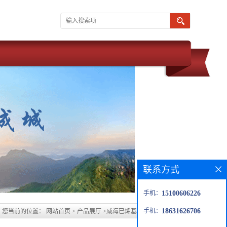
联系方式
手机：
15100606226
手机：
18631626706
您当前的位置：
网站首页
>
产品展厅
>
威海已烯基树脂玻璃鳞片生产