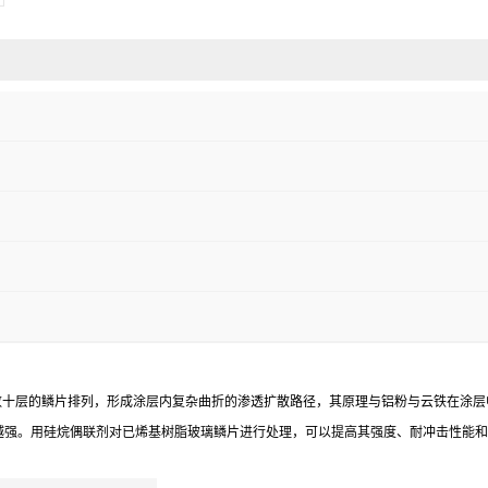
数十层的鳞片排列，形成涂层内复杂曲折的渗透扩散路径，其原理与铝粉与云铁在涂层
越强。用硅烷偶联剂对已烯基树脂玻璃鳞片进行处理，可以提高其强度、耐冲击性能和