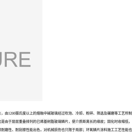
，由1200摄氏度以上的熔融中碱玻璃经过吹泡、冷却、粉碎、筛选及碾磨等工艺所
这是由于层层重叠排列的已烯基树脂玻璃鳞片，使介质距离长的缘故；固化时收缩低，
但耐磨性、耐刮擦性能出色，对机械损伤也只限于局部；环氧鳞片涂料施工工艺性能也