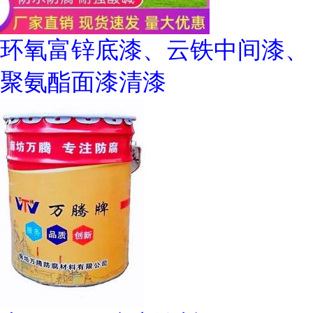
环氧富锌底漆、云铁中间漆、
聚氨酯面漆清漆