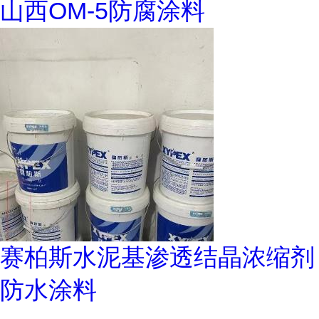
山西OM-5防腐涂料
赛柏斯水泥基渗透结晶浓缩剂
防水涂料