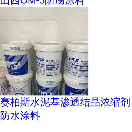
山西OM-5防腐涂料
赛柏斯水泥基渗透结晶浓缩剂
防水涂料