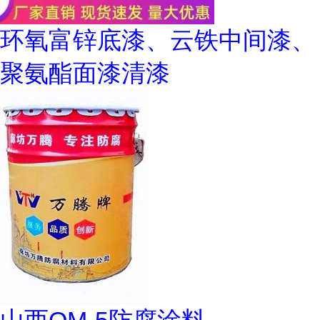
环氧富锌底漆、云铁中间漆、
聚氨酯面漆清漆