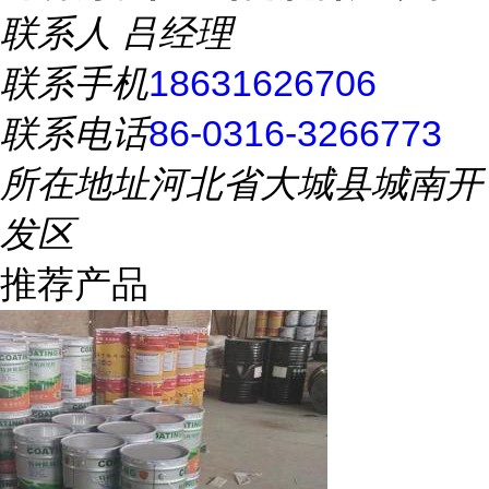
联系人
吕经理
联系手机
18631626706
联系电话
86-0316-3266773
所在地址
河北省大城县城南开
发区
推荐产品