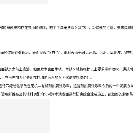
的局部结构存在狭小的缝隙，施工工具无法深入其中），②焊缝的打磨，要求焊缝的高
表面经过喷砂处理后，表面呈现“银白色”，钢材表面无可见油脂、污垢、氧化皮、铁锈
表面锈斑之前上底漆。如果发生表面生锈，生锈区域将根据以上要求重新喷吹。通过刷
入，应当先加入促进剂搅拌均匀后再加入固化剂搅拌均匀）。
料进行匹配或化学改性无机—有机耐热腐蚀涂料，这是耐热腐蚀涂料今后的一个发展方
、玻璃纤维布及其辅料调配均匀对污水池表面进行防腐综合涂装施工，能很好的起到防