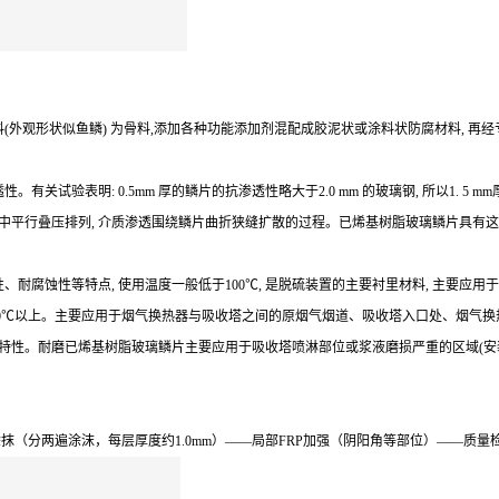
(外观形状似鱼鳞) 为骨料,添加各种功能添加剂混配成胶泥状或涂料状防腐材料, 再
试验表明: 0.5mm 厚的鳞片的抗渗透性略大于2.0 mm 的玻璃钢, 所以1. 5
中平行叠压排列, 介质渗透围绕鳞片曲折狭缝扩散的过程。已烯基树脂玻璃鳞片具有这
耐腐蚀性等特点, 使用温度一般低于100℃, 是脱硫装置的主要衬里材料, 主要应
60℃以上。主要应用于烟气换热器与吸收塔之间的原烟气烟道、吸收塔入口处、烟气
磨特性。耐磨已烯基树脂玻璃鳞片主要应用于吸收塔喷淋部位或浆液磨损严重的区域(安
分两遍涂沫，每层厚度约1.0mm）——局部FRP加强（阴阳角等部位）——质量