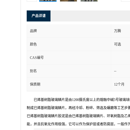
产品详请
品牌
万腾
颜色
可选
CAS编号
--
别名
保质期
12个月
已烯基树脂玻璃鳞片是由1200摄氏度以上的熔融中碱5号玻
制成已烯基树脂玻璃鳞片，再经冷却、粉碎、筛选及碾磨等工艺步骤
已烯基树脂玻璃鳞片胶泥是由已烯基树脂玻璃鳞片、环氧树脂及乙
能，并且抗氧化作用极强，它可以作为保护层或者防腐层，一般作