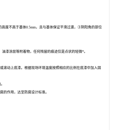
度不高于基体0.5mm，且与基体保证平滑过渡，③阴阳角的部位
、油漆涂层等附着物，任何残留的痕迹仅是点状的轻微*。
或滚动上底漆。根据现场环境温度按照相应的比例在底漆中加入固
向。
腐的作用，达至防腐设计标准。