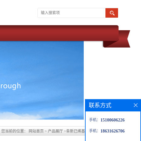
联系方式
手机：
15100606226
手机：
18631626706
您当前的位置：
网站首页
>
产品展厅
>
阜新已烯基树脂玻璃鳞片生产