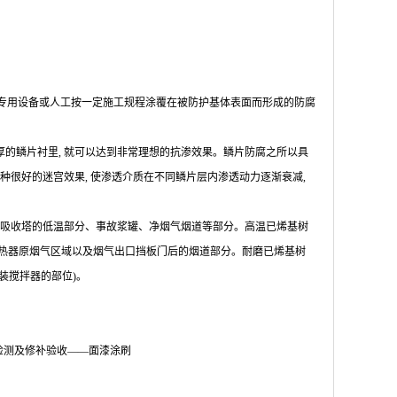
经专用设备或人工按一定施工规程涂覆在被防护基体表面而形成的防腐
 mm厚的鳞片衬里, 就可以达到非常理想的抗渗效果。鳞片防腐之所以具
种很好的迷宫效果, 使渗透介质在不同鳞片层内渗透动力逐渐衰减,
用于吸收塔的低温部分、事故浆罐、净烟气烟道等部分。高温已烯基树
换热器原烟气区域以及烟气出口挡板门后的烟道部分。耐磨已烯基树
装搅拌器的部位)。
检测及修补验收——面漆涂刷