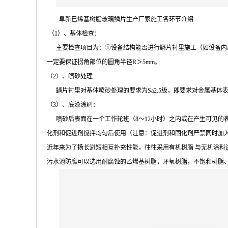
阜新已烯基树脂玻璃鳞片生产厂家施工各环节介绍
（1）、基体检查：
主要检查项目为：①设备结构能否进行鳞片衬里施工（如设备内部
一定要保证拐角部位的圆角半径R＞5mm。
（2）、喷砂处理
鳞片衬里对基体喷砂处理的要求为Sa2.5级，即要求对金属基体
（3）、底漆涂刷：
喷砂后表面在一个工作轮班（8～12小时）之内或在产生可见的
化剂和促进剂搅拌均匀后使用（注意：促进剂和固化剂严禁同时加
近年来为了扬长避短相互补充性能，往往采用有机树脂 与无机涂
污水池防腐可以选用耐腐蚀的乙烯基树脂，环氧树脂，不饱和树脂