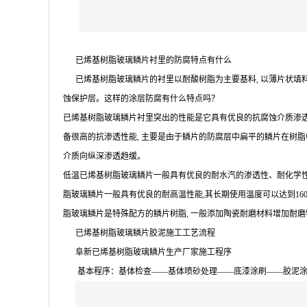
已烯基树脂玻璃鳞片衬里的防腐特点有什么
已烯基树脂玻璃鳞片的衬里以耐酸树脂为主要基料, 以薄片状填料
蚀保护层。这样的涂层防腐有什么特点吗？
已烯基树脂玻璃鳞片衬里突出的性能是它具有优良的抗腐蚀介质渗透性。有关
备很高的抗渗透性能, 主要是由于鳞片的防腐层中扁平的鳞片在树脂
介质向纵深渗透趋缓。
低温已烯基树脂玻璃鳞片一般具有优良的耐水汽的渗透性、耐化学性、
脂玻璃鳞片一般具有优良的耐高温性能,其长期使用温度可以达到1
脂玻璃鳞片是特殊配方的鳞片树脂, 一般添加陶瓷耐磨材料增加耐
已烯基树脂玻璃鳞片胶泥施工工艺流程
阜新已烯基树脂玻璃鳞片生产厂家施工程序
基本程序：基体检查——基体喷砂处理——底漆涂刷——胶泥涂抹（