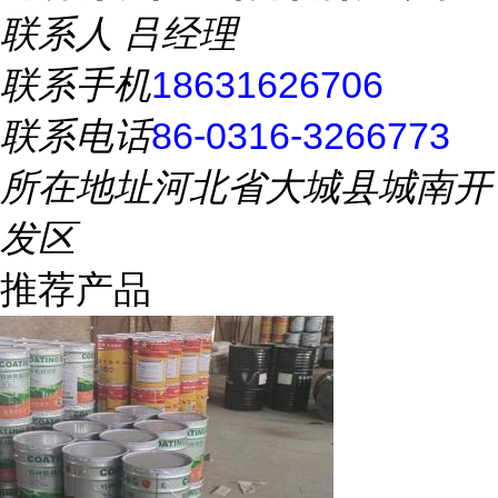
联系人
吕经理
联系手机
18631626706
联系电话
86-0316-3266773
所在地址
河北省大城县城南开
发区
推荐产品