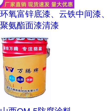
环氧富锌底漆、云铁中间漆、
聚氨酯面漆清漆