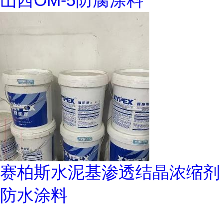
山西OM-5防腐涂料
赛柏斯水泥基渗透结晶浓缩剂
防水涂料