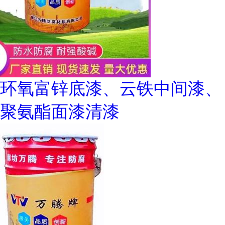
环氧富锌底漆、云铁中间漆、
聚氨酯面漆清漆