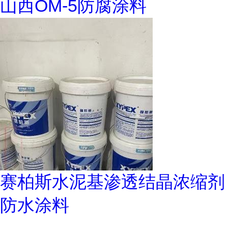
山西OM-5防腐涂料
赛柏斯水泥基渗透结晶浓缩剂
防水涂料