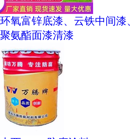
环氧富锌底漆、云铁中间漆、
聚氨酯面漆清漆