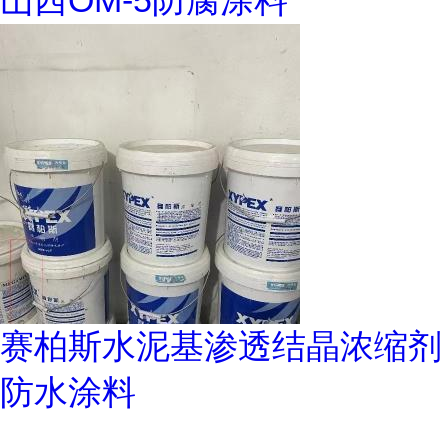
山西OM-5防腐涂料
赛柏斯水泥基渗透结晶浓缩剂
防水涂料