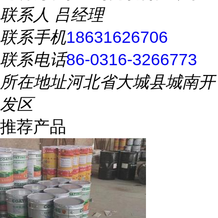
联系人
吕经理
联系手机
18631626706
联系电话
86-0316-3266773
所在地址
河北省大城县城南开
发区
推荐产品