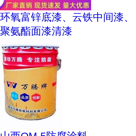
环氧富锌底漆、云铁中间漆、
聚氨酯面漆清漆