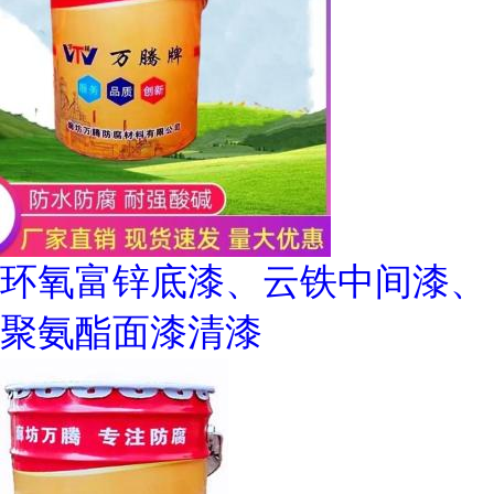
环氧富锌底漆、云铁中间漆、
聚氨酯面漆清漆