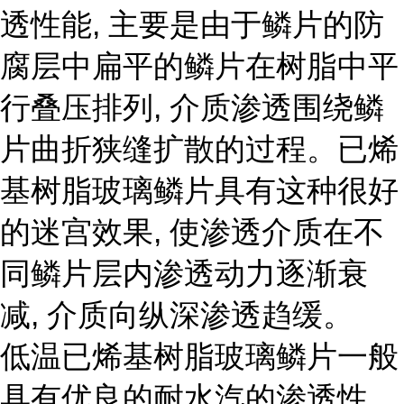
透性能, 主要是由于鳞片的防
腐层中扁平的鳞片在树脂中平
行叠压排列, 介质渗透围绕鳞
片曲折狭缝扩散的过程。已烯
基树脂玻璃鳞片具有这种很好
的迷宫效果, 使渗透介质在不
同鳞片层内渗透动力逐渐衰
减, 介质向纵深渗透趋缓。
低温已烯基树脂玻璃鳞片一般
具有优良的耐水汽的渗透性、