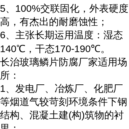
5
100%
、
交联固化，外表硬度
高，有杰出的耐磨蚀性；
6
、主张长期运用温度：湿态
140
170-190
℃，干态
℃。
长治玻璃鳞片防腐厂家适用场
所：
1
、发电厂、冶炼厂、化肥厂
等烟道气较苛刻环境条件下钢
(
)
结构、混凝土建
构
筑物的衬
里；