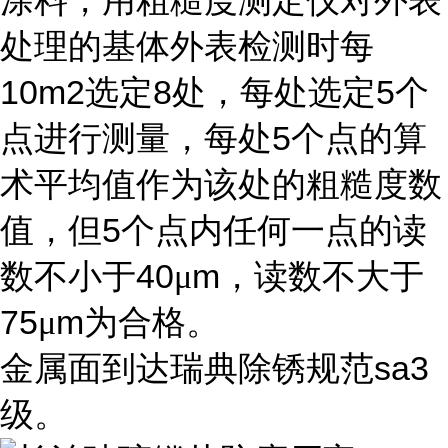
涂料，用粗糙度测定仪对外表
处理的基体外表检测时每
10m2
8
5
选定
处，每处选定
个
5
点进行测量，每处
个点的算
术平均值作为该处的粗糙度数
5
值，但
个点内任何一点的读
40
m
数不小于
μ
，读数不大于
75
m
μ
为合格。
sa3
金属面到达瑞典除锈规范
级。