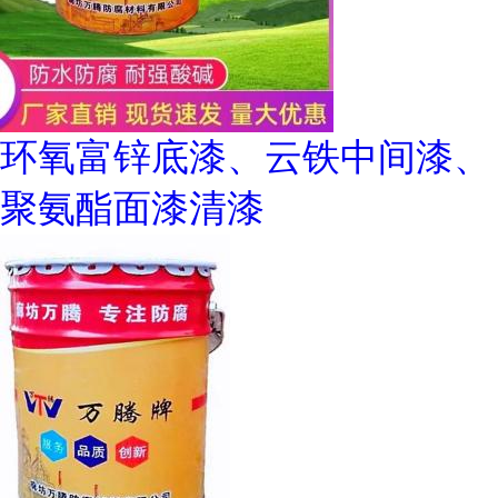
环氧富锌底漆、云铁中间漆、
聚氨酯面漆清漆