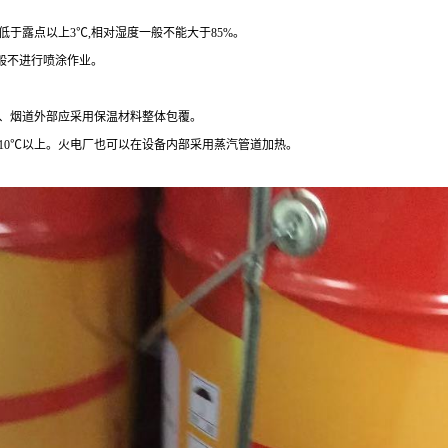
低于露点以上
3
℃
,
相对湿度一般不能大于
85%
。
般不进行喷涂作业。
、烟道外部应采用保温材料整体包覆。
10
℃以上。火电厂也可以在设备内部采用蒸汽管道加热。