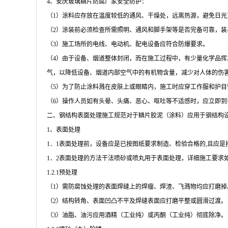
4
、安庆玻璃鳞片防腐厂家安全防护：
（
1
）涂料应存放在温度较低的通风、干燥处，远离热源，避免日光
（
2
）涂装前必须检查所需照明、通风和脚手架等是否完备可靠，装
（
3
）施工场所的电线、电动机、配电设备应符合防爆要求。
（
4
）由于设备、烟道整体封闭，而在施工过程中，有少量化学品挥
气，以降低设备、烟道内部空气中的有机物含量，减少对人体的伤
（
5
）为了防止涂料溅在皮肤上或眼睛内，施工时应穿工作服和护目
（
6
）操作人员如有头晕、头痛、恶心、呕吐等不适感时，应立即到
二、钢结构表面处理施工规范对于鳞片胶泥（涂料）应用于钢结构
1
、表面处理
1
．
1
表面处理前，设备应是已按图纸要求制造、检验合格的
,
且应是
1
．
2
表面处理的方法干法喷砂或喷丸用于表面处理，详细施工要求
1.2.1
预处理
（
1
）需防腐蚀处理的表面焊缝上的焊瘤、焊渣、飞溅物均应打磨掉
（
2
）结构转角、表面凹凸不平及焊缝表面应打磨平整或圆滑过渡。
（
3
）油脂、油污应用酒精（工业纯）或丙酮（工业纯）彻底除净。