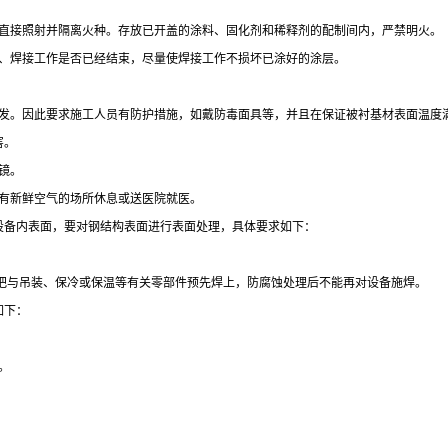
直接照射并隔离火种。存放已开盖的涂料、固化剂和稀释剂的配制间内，严禁明火。
、焊接工作是否已经结束，尽量使焊接工作不损坏已涂好的涂层。
发。因此要求施工人员有防护措施，如戴防毒面具等，并且在保证被衬基材表面温度
害。
镜。
有新鲜空气的场所休息或送医院就医。
设备内表面，要对钢结构表面进行表面处理，具体要求如下：
把与吊装、保冷或保温等有关零部件预先焊上，防腐蚀处理后不能再对设备施焊。
如下：
。