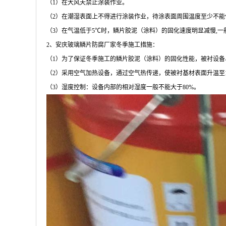
（
1
）在大风天禁止涂装作业。
（
2
）在潮湿表面上不得进行涂装作业，待涂表面周围温度至少不能
（
3
）在气温低于
5
℃时，鳞片胶泥（涂料）的固化速度明显减慢
,
一
2
、安庆玻璃鳞片防腐厂家冬季施工措施：
（
1
）为了保证冬季施工的鳞片胶泥（涂料）的固化性能，被衬设备
（
2
）采用空气加热设备，通过空气热传递，使被衬基材表面升温至
（
3
）湿度控制：设备内部的相对湿度一般不能大于
80%
。