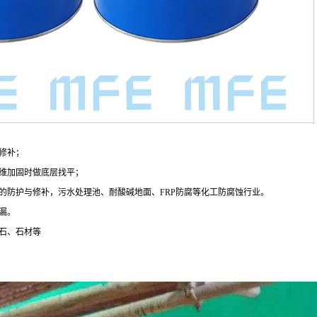
及修补；
纤维加固时做底层找平；
蚀的防护与修补，污水处理池、耐酸碱地面、FRP防腐等化工防腐蚀行业。
堵漏。
石、石材等