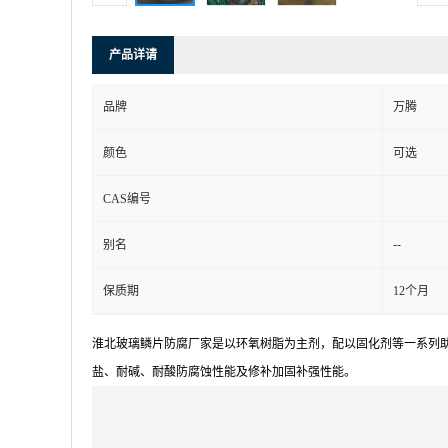
产品详请
品牌
万腾
颜色
可选
CAS编号
--
别名
保质期
12个月
淮北玻璃鳞片防腐厂家是以环氧树脂为主剂，配以固化剂等一系列
盐、耐碱、耐酸防腐蚀性能及修补加固补强性能。