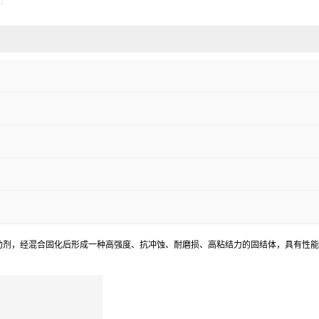
助剂，经混合固化后形成一种高强度、抗冲蚀、耐磨损、高粘结力的固结体，具有性能