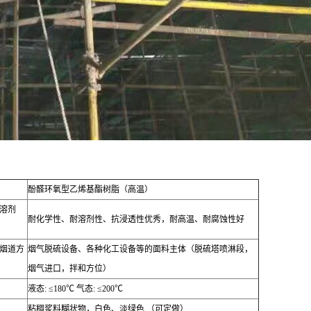
酚醛环氧型乙烯基酯树脂（高温）
溶剂
耐化学性、耐溶剂性、抗浸透性优秀，耐高温、耐腐蚀性好
烟道方
烟气脱硫设备、各种化工设备等的面料主体（脱硫塔喷淋段，
烟气进口，拌和方位）
液态
: ≤180
℃
气态
: ≤200
℃
粘稠浆料糊状物，白色、淡绿色 （可定做）