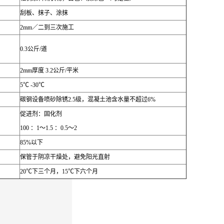
刮板、抹子、涂抹
2mm
／二到三次施工
0.3
公斤
/
道
2mm
厚度
3.2
公斤
/
平米
5
℃
-30
℃
碳钢设备喷砂除锈
2.5
级，混凝土池含水量不超过
6%
促进剂：固化剂
100
：
1
～
1.5
：
0.5
～
2
85%
以下
保管于阴凉干燥处，避免阳光直射
20
℃
下三个月，
15
℃
下六个月