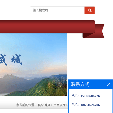
联系方式
手机：
15100606226
手机：
18631626706
您当前的位置：
网站首页
>
产品展厅
>
运城玻璃鳞片防腐