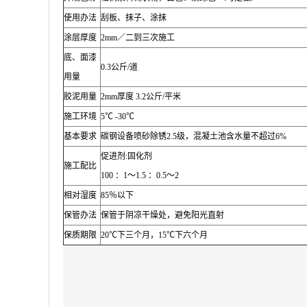
使用办法
刮板、抹子、涂抹
涂层厚度
2mm
／二到三次施工
底、面漆
0.3
公斤
/
道
用量
胶泥用量
2mm
厚度
3.2
公斤
/
平米
施工环境
5
℃
-30
℃
基本要求
碳钢设备喷砂除锈
2.5
级，混凝土池含水量不超过
6%
促进剂
:
固化剂
施工配比
100
：
1
～
1.5
：
0.5
～
2
相对湿度
85
％以下
保管办法
保管于阴凉干燥处，避免阳光直射
保质期限
20
℃
下三个月，
15
℃
下六个月