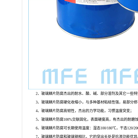
2
、玻璃鳞片防腐杰出的耐水、酸、碱、部分溶剂及其它一些特
3
、玻璃鳞片防腐硬化收缩小，与多种基材粘结性强，易部分修
4
、玻璃鳞片防腐高韧性，杰出的力学功能，习惯温度突变；
5
、玻璃鳞片防腐
100%
交联固化，表面硬度高，有杰出的耐磨
6
、玻璃鳞片防腐可长期使用温度：湿态
100/180
℃，干态
120/20
7、
玻璃鳞片防腐和玻璃钢相比，它的突出长处是抗渗功能优异