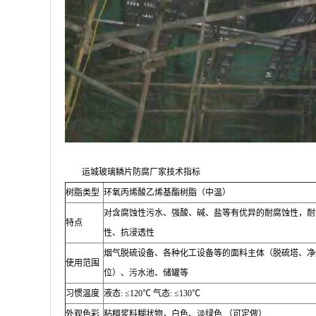
运城玻璃鳞片防腐厂家技术指标
树脂类型
环氧丙烯酸乙烯基酯树脂（中温）
对含腐蚀性污水、强酸、碱、盐等有优异的耐腐蚀性，耐
特点
性、抗浸透性
烟气脱硫设备、各种化工设备等的面料主体（脱硫塔、净
使用范围
位）、污水池、储罐等
习惯温度
液态
: ≤120
℃
气态
: ≤130
℃
外观色彩
粘稠浆料糊状物，白色、淡绿色 （可定做）