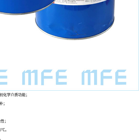
别化学介质功能；
补；
蚀性；
0
℃。
。