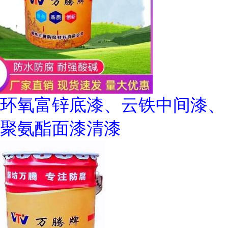
环氧富锌底漆、云铁中间漆、
聚氨酯面漆清漆