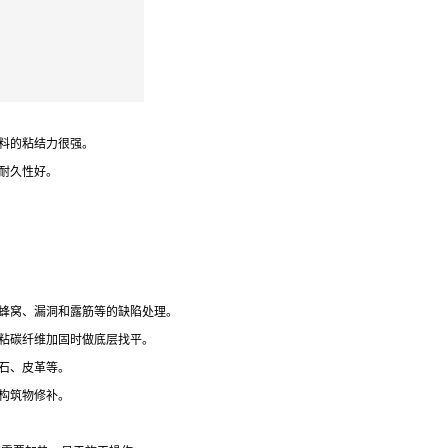
料的粘结力很强。
耐久性好。
蜂窝、漏洞和露筋等的缺陷处理。
粘碳纤维加固时做底层找平。
石、皮革等。
构筑物修补。