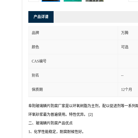
产品详请
品牌
万腾
颜色
可选
CAS编号
--
别名
保质期
12个月
阜阳玻璃鳞片防腐厂家是以环氧树脂为主剂，配以促进剂等一系列
环氧砂浆最为普遍使用。特性优异。 [2]
二、玻璃鳞片防腐产品优点
1、化学性能稳定，耐腐耐候性好。