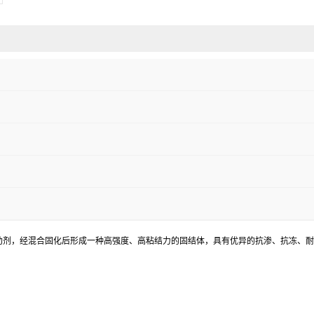
助剂，经混合固化后形成一种高强度、高粘结力的固结体，具有优异的抗渗、抗冻、耐