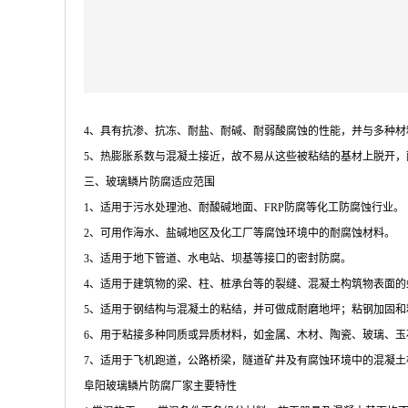
4、具有抗渗、抗冻、耐盐、耐碱、耐弱酸腐蚀的性能，并与多种材
5、热膨胀系数与混凝土接近，故不易从这些被粘结的基材上脱开，
三、玻璃鳞片防腐适应范围
1、适用于污水处理池、耐酸碱地面、FRP防腐等化工防腐蚀行业。
2、可用作海水、盐碱地区及化工厂等腐蚀环境中的耐腐蚀材料。
3、适用于地下管道、水电站、坝基等接口的密封防腐。
4、适用于建筑物的梁、柱、桩承台等的裂缝、混凝土构筑物表面的
5、适用于钢结构与混凝土的粘结，并可做成耐磨地坪；粘钢加固和
6、用于粘接多种同质或异质材料，如金属、木材、陶瓷、玻璃、玉
7、适用于飞机跑道，公路桥梁，隧道矿井及有腐蚀环境中的混凝土
阜阳玻璃鳞片防腐厂家主要特性