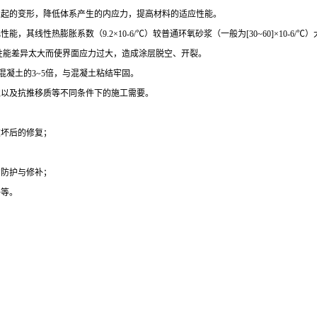
引起的变形，降低体系产生的内应力，提高材料的适应性能。
线性热膨胀系数（9.2×10-6/℃）较普通环氧砂浆（一般为[30~60]×10-6/℃）
性能差异太大而使界面应力过大，造成涂层脱空、开裂。
混凝土的3~5倍，与混凝土粘结牢固。
境以及抗推移质等不同条件下的施工需要。
破坏后的修复；
的防护与修补；
补等。