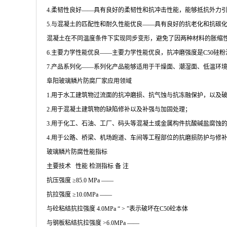
4.柔韧性良好――具有良好的柔韧性和抗冲击性能，能够抵抗外力
5.与混凝土的匹配性和耐久性能优良――具有良好的抗老化和抗碳化性能，其
混凝土在不同温度条件下实现同步变形，避免了因两种材料的胀缩
6.主要力学性能优良――主要力学性能优良，抗冲磨强度是C50硅粉
7.产品系列化――系列化产品能够适用于干燥面、潮湿面、低温环
阜阳玻璃鳞片防腐厂家应用领域
1.用于水工建筑物过流面的抗冲磨损、抗气蚀与抗冻融保护，以及
2.用于混凝土建筑物的缺陷修补以及补强与加固处理；
3.用于化工、石油、工厂、码头等混凝土或金属构件抗酸碱盐腐蚀
4.用于公路、桥梁、机场跑道、车间等工程部位的抗磨损防护与修
玻璃鳞片防腐性能指标
主要技术 性能 检测指标 备 注
抗压强度 ≥85.0 MPa ——
抗拉强度 ≥10.0MPa ——
与砼粘结抗拉强度 4.0MPa “ > ”表示破坏在C50砼本体
与钢板粘结抗拉强度 >6.0MPa ——