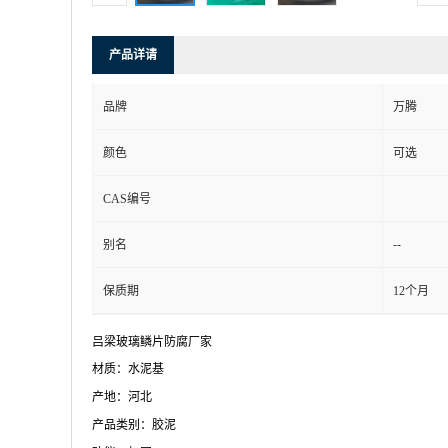
产品详请
品牌
万腾
颜色
可选
CAS编号
--
别名
保质期
12个月
吕梁玻璃鳞片防腐厂家
材质：水泥基
产地：河北
产品类别：胶泥