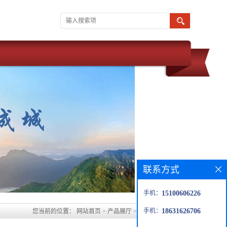
联系方式
手机：
15100606226
手机：
18631626706
您当前的位置：
网站首页
>
产品展厅
>
吕梁玻璃鳞片防腐