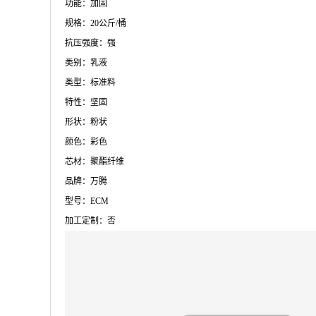
功能：加固
规格：20公斤/桶
抗压强度：强
类别：乳液
类型：标准料
特性：坚固
形状：粉状
颜色：彩色
芯材：聚酯纤维
品牌：万腾
型号：ECM
加工定制：否