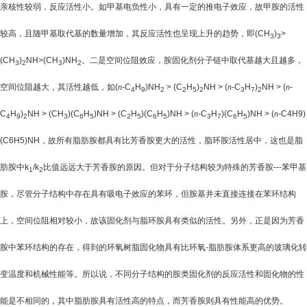
亲核性较弱，反应活性小。如甲基电负性小，具有一定的推电子效应，故甲胺的活性
较高，且随甲基取代基的数量增加，其反应活性也呈现上升的趋势，即
(CH
)
>
3
3
(CH
)
NH>(CH
)NH
。二是空间位阻效应，胺固化剂分子链中取代基越大且越多，
3
2
3
2
空间位阻越大，其活性越低，如
(
n
-C
H
)NH
> (C
H
)
NH > (
n
-C
H
)
NH > (
n
-
4
9
2
2
5
2
3
7
2
C
H
)
NH > (CH
)(C
H
)NH > (C
H
)(C
H
)NH > (
n
-C
H
)(C
H
)NH > (
n
-C4H9)
4
9
2
3
6
5
2
5
6
5
3
7
6
5
(C6H5)NH
，故所有脂肪胺都具有比芳香胺更大的活性，脂环胺活性居中，这也是脂
肪胺中
k
/k
比值远远大于芳香胺的原因。但对于分子结构较为特殊的芳香胺
---
苯甲基
1
2
胺，尽管分子结构中存在具有吸电子效应的苯环，但胺基并未直接连接在苯环结构
上，空间位阻相对较小，故该固化剂与脂环胺具有类似的活性。另外，正是因为芳香
胺中苯环结构的存在，得到的环氧树脂固化物具有比环氧
-
脂肪胺体系更高的玻璃化转
变温度和机械性能等。所以说，不同分子结构的胺类固化剂的反应活性和固化物的性
能是不相同的，其中脂肪胺具有活性高的特点，而芳香胺则具有性能高的优势。