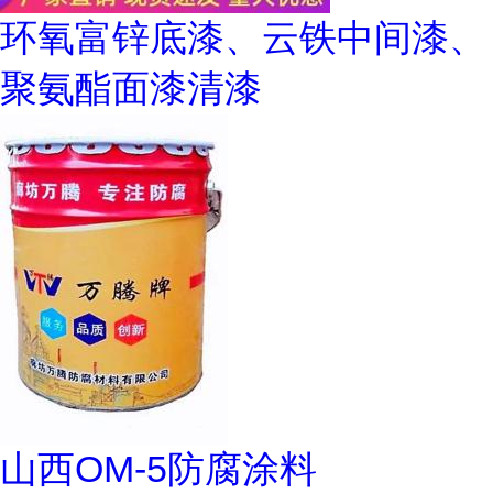
环氧富锌底漆、云铁中间漆、
聚氨酯面漆清漆
山西OM-5防腐涂料