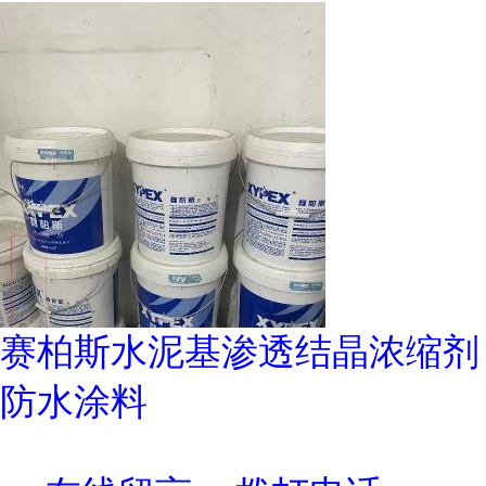
赛柏斯水泥基渗透结晶浓缩剂
防水涂料