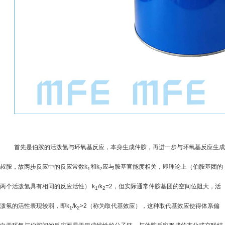
首先是伯胺的活泼氢与环氧基反应，本身生成仲胺，再进一步与环氧基反应生成
叔胺，故两步反应中的反应常数
k
和
k
应与胺基官能度相关，即理论上（伯胺基团的
1
2
两个活泼氢具有相同的反应活性）
k
/k
=2
，但实际通常仲胺基团的空间位阻大，活
1
2
泼氢的活性表现较弱，即
k
/k
>2
（称为取代基效应），这种取代基效应使得体系偏
1
2