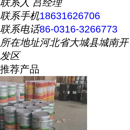
联系人
吕经理
联系手机
18631626706
联系电话
86-0316-3266773
所在地址
河北省大城县城南开
发区
推荐产品