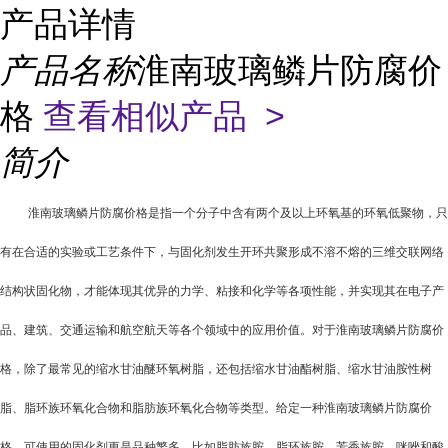
产品详情
产品名称
淮南玻璃鳞片防腐价
格
查看相似产品 >
简介
淮南玻璃鳞片防腐价格是指一个分子中含有两个及以上环氧基的环氧低聚物，只
有在合适的实验或工艺条件下，与固化剂发生开环共聚形成不溶不熔的三维交联网络
结构状固化物，才能体现其优异的力学、粘接和化学等各项性能，并实现其在电子产
品、建筑、交通运输和航空航天等各个领域中的应用价值。对于淮南玻璃鳞片防腐价
格，除了最常见的缩水甘油醚环氧树脂，还包括缩水甘油酯树脂、缩水甘油胺性树
脂、脂环族环氧化合物和脂肪族环氧化合物等类型。给定一种淮南玻璃鳞片防腐价
格，可使用的固化剂更是品种繁多，比如脂肪族胺、脂环族胺、芳香族胺、咪唑和酸