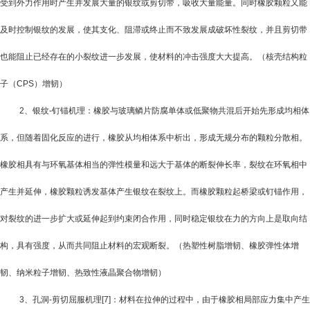
受到外力作用时产生并发展大量的银纹或剪切带，吸收大量能量。同时橡胶颗粒又能
及时控制银纹的发展，使其支化、阻滞或终止而不致发展成破坏性裂纹，并且剪切带
也能阻止已经存在的小裂纹进一步发展，使材料的冲击强度大大提高。（核壳结构粒
子（
CPS
）增韧）
2
、银纹
-
钉锚机理：橡胶与玻璃鳞片防腐单体或低聚物共混后开始先形成均相体
系，但随着固化反应的进行，橡胶从均相体系中析出，形成无规分布的颗粒分散相。
橡胶相具有与环氧基体相当的弹性模量和远大于基体的断裂伸长率，裂纹在环氧相中
产生并延伸，橡胶颗粒诱发基体产生银纹在裂纹上。而橡胶颗粒起桥梁或钉锚作用，
对裂纹的进一步扩大或延伸起到约束闭合作用，同时稳定银纹在力的方向上是取向结
构，具有强度，从而共同阻止材料的宏观断裂。（热塑性树脂增韧、橡胶弹性体增
韧、纳米粒子增韧、热致性液晶聚合物增韧）
3
、孔洞
-
剪切屈服机理
[7]
：材料在拉伸的过程中，由于橡胶相局部应力集中产生