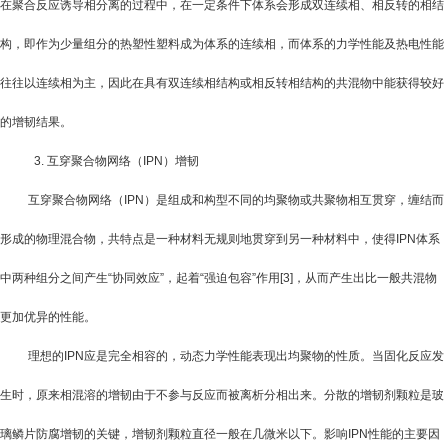
在聚合反应诱导相分离的过程中，在一定条件下体系会形成双连续相、相反转的相结
构，即作为少量组分的热塑性塑料成为体系的连续相，而体系的力学性能及热电性能
往往以连续相为主，因此在具有双连续相结构或相反转相结构的共混物中能获得较好
的增韧结果。
3.
互穿聚合物网络（
IPN
）增韧
互穿聚合物网络（
IPN
）是组成和构型不同的均聚物或共聚物相互贯穿，缠结而
形成的物理混合物，共特点是一种材料无规则地贯穿到另一种材料中，使得
IPN
体系
中两种组分之间产生“协同效应”，起着“强迫包容”作用
[3]
，从而产生出比一般共混物
更加优异的性能。
理想的
IPN
应是完全相容的，动态力学性能表现出均聚物的性质。当固化反应发
生时，原来相混溶的增韧由于不参与反应而被离析分相出来。分散的增韧剂颗粒是玻
璃鳞片防腐增韧的关键，增韧剂颗粒直径一般在几微米以下。影响
IPN
性能的主要因