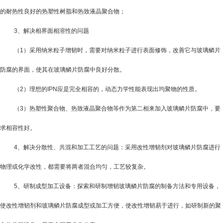
的耐热性良好的热塑性树脂和热致液晶聚合物；
3
、解决相界面相溶性的问题
（
1
）采用纳米粒子增韧时，需要对纳米粒子进行表面修饰，改善它与玻璃鳞片
防腐的界面，使其在玻璃鳞片防腐中良好分散。
（
2
）理想的
IPN
应是完全相容的，动态力学性能表现出均聚物的性质。
（
3
）热塑性聚合物、热致液晶聚合物等作为第二相来加入玻璃鳞片防腐中，要
求相容性好。
4
、解决分散性、共混和加工工艺的问题：采用改性增韧剂对玻璃鳞片防腐进行
物理或化学改性，都需要将两者混合均匀，工艺较复杂。
5
、研制成型加工设备：探索和研制增韧玻璃鳞片防腐的制备方法和专用设备，
使改性增韧剂和玻璃鳞片防腐成型或加工方便，使改性增韧易于进行，如研制新的聚