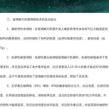
三、玻璃鳞片防腐增韧技术的各自缺点
1
、橡胶弹性体增韧：在玻璃鳞片防腐中加入橡胶类弹性体虽然可以大幅度提高
材料的断裂韧性，但同时牺牲了材料的刚度（如弹性模量和强度）、耐热性能（如
Tg
）。
2
、热塑性树脂增韧：热塑性聚合物增韧玻璃鳞片防腐时，热塑性树脂难溶于普
通溶剂，而且固化和加工条件要求较高，往往需要加入
15-20
％的量才能达到*的增韧
效果，这不可避免地增加了玻璃鳞片防腐体系的粘度，限制了其应用。
3
、互穿聚合物网络（
IPN
）增韧：
IPN
的橡胶相组分过大，抗拉强度、抗剪切强
度、抗弯曲强度都急剧降低，增韧效果也差。适当的交联都可获得*的力学性能，不
但韧性大幅度提高，而且抗张强度也有所提高。但交联含量过高，对提高固化物韧性