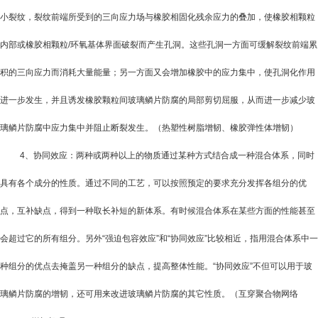
小裂纹，裂纹前端所受到的三向应力场与橡胶相固化残余应力的叠加，使橡胶相颗粒
内部或橡胶相颗粒
/
环氧基体界面破裂而产生孔洞。这些孔洞一方面可缓解裂纹前端累
积的三向应力而消耗大量能量；另一方面又会增加橡胶中的应力集中，使孔洞化作用
进一步发生，并且诱发橡胶颗粒间玻璃鳞片防腐的局部剪切屈服，从而进一步减少玻
璃鳞片防腐中应力集中并阻止断裂发生。（热塑性树脂增韧、橡胶弹性体增韧）
4
、协同效应：两种或两种以上的物质通过某种方式结合成一种混合体系，同时
具有各个成分的性质。通过不同的工艺，可以按照预定的要求充分发挥各组分的优
点，互补缺点，得到一种取长补短的新体系。有时候混合体系在某些方面的性能甚至
会超过它的所有组分。另外“强迫包容效应”和“协同效应”比较相近，指用混合体系中一
种组分的优点去掩盖另一种组分的缺点，提高整体性能。“协同效应”不但可以用于玻
璃鳞片防腐的增韧，还可用来改进玻璃鳞片防腐的其它性质。（互穿聚合物网络