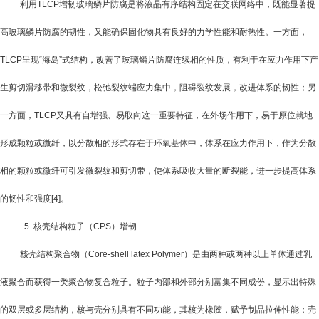
利用
TLCP
增韧玻璃鳞片防腐是将液晶有序结构固定在交联网络中，既能显著提
高玻璃鳞片防腐的韧性，又能确保固化物具有良好的力学性能和耐热性。一方面，
TLCP
呈现“海岛”式结构，改善了玻璃鳞片防腐连续相的性质，有利于在应力作用下产
生剪切滑移带和微裂纹，松弛裂纹端应力集中，阻碍裂纹发展，改进体系的韧性；另
一方面，
TLCP
又具有自增强、易取向这一重要特征，在外场作用下，易于原位就地
形成颗粒或微纤，以分散相的形式存在于环氧基体中，体系在应力作用下，作为分散
相的颗粒或微纤可引发微裂纹和剪切带，使体系吸收大量的断裂能，进一步提高体系
的韧性和强度
[4]
。
5.
核壳结构粒子（
CPS
）增韧
核壳结构聚合物（
Core-shell latex Polymer
）是由两种或两种以上单体通过乳
液聚合而获得一类聚合物复合粒子。粒子内部和外部分别富集不同成份，显示出特殊
的双层或多层结构，核与壳分别具有不同功能，其核为橡胶，赋予制品拉伸性能；壳