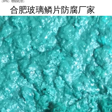
（
IPN
）增韧机理）
合肥玻璃鳞片防腐厂家