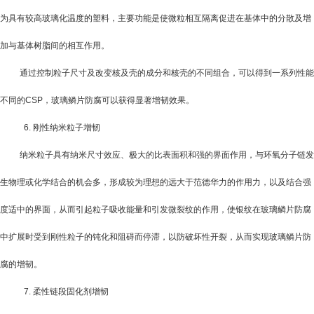
为具有较高玻璃化温度的塑料，主要功能是使微粒相互隔离促进在基体中的分散及增
加与基体树脂间的相互作用。
通过控制粒子尺寸及改变核及壳的成分和核壳的不同组合，可以得到一系列性能
不同的
CSP
，玻璃鳞片防腐可以获得显著增韧效果。
6.
刚性纳米粒子增韧
纳米粒子具有纳米尺寸效应、极大的比表面积和强的界面作用，与环氧分子链发
生物理或化学结合的机会多，形成较为理想的远大于范德华力的作用力，以及结合强
度适中的界面，从而引起粒子吸收能量和引发微裂纹的作用，使银纹在玻璃鳞片防腐
中扩展时受到刚性粒子的钝化和阻碍而停滞，以防破坏性开裂，从而实现玻璃鳞片防
腐的增韧。
7.
柔性链段固化剂增韧