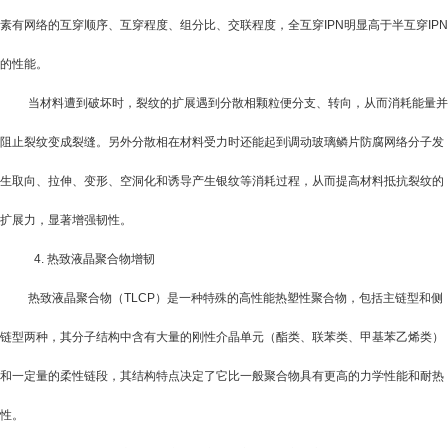
素有网络的互穿顺序、互穿程度、组分比、交联程度，全互穿
IPN
明显高于半互穿
IPN
的性能。
当材料遭到破坏时，裂纹的扩展遇到分散相颗粒便分支、转向，从而消耗能量并
阻止裂纹变成裂缝。另外分散相在材料受力时还能起到调动玻璃鳞片防腐网络分子发
生取向、拉伸、变形、空洞化和诱导产生银纹等消耗过程，从而提高材料抵抗裂纹的
扩展力，显著增强韧性。
4.
热致液晶聚合物增韧
热致液晶聚合物（
TLCP
）是一种特殊的高性能热塑性聚合物，包括主链型和侧
链型两种，其分子结构中含有大量的刚性介晶单元（酯类、联苯类、甲基苯乙烯类）
和一定量的柔性链段，其结构特点决定了它比一般聚合物具有更高的力学性能和耐热
性。