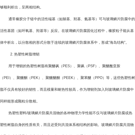
够顺利析出，呈两相结构。
通常橡胶分子链中的活性端基（如羧基、羟基、氨基等）可与玻璃鳞片防腐中的
活性基团（如环氧基、羟基等）反应。在玻璃鳞片防腐固化过程中，橡胶粒子能从基
体中析出，以分散相的形式分散于连续的玻璃鳞片防腐体系中，形成“海岛结构”。
2.
热塑性树脂增韧
用于增韧的热塑性树脂有聚醚砜（
PES
）、聚砜（
PSF
）、聚醚酰亚胺
（
PEI
）、聚醚酮（
PEK
）、聚醚醚酮（
PEEK
）、聚苯醚（
PPO
）等，这些热塑性树
脂不仅具有较好的韧性，而且模量和耐热性较高，作为增韧剂加入到玻璃鳞片防腐中
同样能形成颗粒分散相。
热塑性塑料
/
玻璃鳞片防腐共混物的各种物理力学性能不仅与玻璃鳞片防腐或热
塑性树脂自身的性质有关，而且还受到共混体系相结构的影响。玻璃鳞片防腐共混物