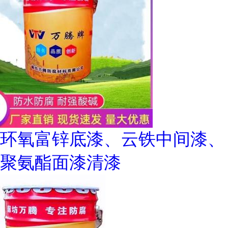
环氧富锌底漆、云铁中间漆、
聚氨酯面漆清漆