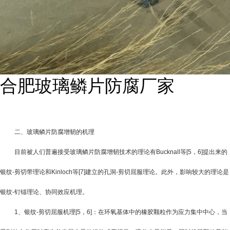
合肥玻璃鳞片防腐厂家
二、玻璃鳞片防腐增韧的机理
目前被人们普遍接受玻璃鳞片防腐增韧技术的理论有
Bucknall
等
[5
，
6]
提出来的
银纹
-
剪切带理论和
Kinloch
等
[7]
建立的孔洞
-
剪切屈服理论。此外，影响较大的理论是
银纹
-
钉锚理论、协同效应机理。
1
、银纹
-
剪切屈服机理
[5
，
6]
：在环氧基体中的橡胶颗粒作为应力集中中心，当