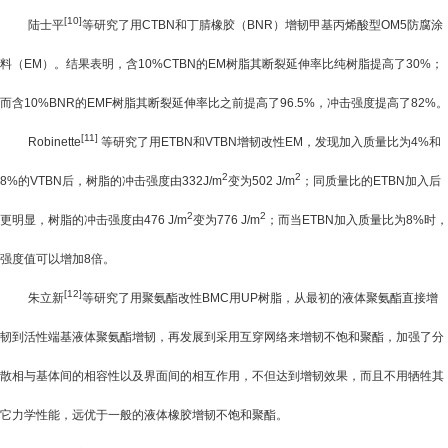
[10]
陆士平
等研究了用
CTBN
和丁腈橡胶（
BNR
）增韧甲基丙烯酸型OM5防腐涂
料（
EM
）。结果表明，含
10%CTBN
的
EM
树脂其断裂延伸率比纯树脂提高了
30%
；
而含
10%BNR
的
EMF
树脂其断裂延伸率比之前提高了
96.5%
，冲击强度提高了
82%
。
[11]
Robinette
等研究了用
ETBN
和
VTBN
增韧改性
EM
，发现加入质量比为
4%
和
2
2
8%
的
VTBN
后，树脂的冲击强度由
332J/m
变为
502 J/m
；同质量比的
ETBN
加入后
2
2
更明显，树脂的冲击强度由
476 J/m
变为
776 J/m
；而当
ETBN
加入质量比为
8%
时，
强度值可以增加
8
倍。
[12]
朱立新
等研究了用聚氨酯改性
BMC
用
UP
树脂，从最初的液体聚氨酯直接增
韧到活性端基液体聚氨酯增韧，再发展到采用互穿网络来增韧不饱和聚酯，加强了分
散相与基体间的相容性以及界面间的相互作用，不但达到增韧效果，而且不用牺牲其
它力学性能，远优于一般的液体橡胶增韧不饱和聚酯。