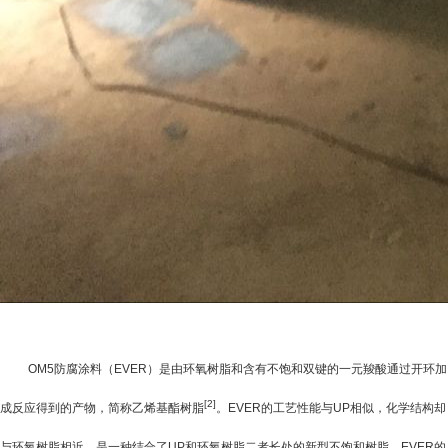
OM5防腐涂料（
EVER
）是由环氧树脂和含有不饱和双键的一元羧酸通过开环加
[2]
成反应得到的产物，简称乙烯基酯树脂
。
EVER
的工艺性能与
UP
相似，化学结构却
与环氧树脂相近，是一种结合了
UP
和环氧树脂二者长处的新型不饱和树脂。
EVER
的