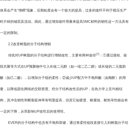
体系会产生“增稠”现象，后期粘度会有一个较大的提高，过多的玻纤不利于模压生产
时片材的铺层及流动。因此，通过增加玻纤用量来提高
SMC
材料的韧性这一方法具有
一定的限制。
2.2
改变树脂的分子结构增韧
[7]
传统对
UP
树脂的分子结构进行增韧改性，主要有两种途径
：①通过接枝、嵌
段共聚等方式在
UP
预聚物中引入长链二元醇（如一缩二乙二醇）或长链的二元脂肪
酸（如己二酸），以增加分子链的柔性；②减少
UP
配方中不饱和酸（如顺酐）的用
量，以降低固化网络的交联密度。经分子结构改性后的
UP
，在热力学上呈均相结
构，其冲击韧性和断裂延伸率有明显提高，但其它如硬度、耐腐蚀、耐热等性能会有
一定的下降，从而影响
UP
改性后的使用性。
EVER
的分子结构中也含有不饱和双键，通过将柔性链段直接引入到树脂分子结