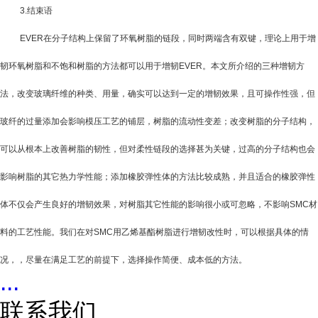
3.
结束语
EVER
在分子结构上保留了环氧树脂的链段，同时两端含有双键，理论上用于增
韧环氧树脂和不饱和树脂的方法都可以用于增韧
EVER
。本文所介绍的三种增韧方
法，改变玻璃纤维的种类、用量，确实可以达到一定的增韧效果，且可操作性强，但
玻纤的过量添加会影响模压工艺的铺层，树脂的流动性变差；改变树脂的分子结构，
可以从根本上改善树脂的韧性，但对柔性链段的选择甚为关键，过高的分子结构也会
影响树脂的其它热力学性能；添加橡胶弹性体的方法比较成熟，并且适合的橡胶弹性
体不仅会产生良好的增韧效果，对树脂其它性能的影响很小或可忽略，不影响
SMC
材
料的工艺性能。我们在对
SMC
用乙烯基酯树脂进行增韧改性时，可以根据具体的情
况，，尽量在满足工艺的前提下，选择操作简便、成本低的方法。
...
联系我们