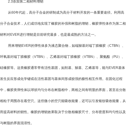
2.3
添加第二相材料增韧
从
60
年代起，高分子合金的研制成为高分子材料开发的一条重要途径。利用高
分子合金技术，人们成功地实现了橡胶的补强和树脂的增韧，橡胶弹性体作为第二相
材料对
EVER
进行增韧是目前研究最多，也是最成熟的方法之一。
用来增韧
EVER
的弹性体多为液态聚合物，如端羧基封端丁腈橡胶（
CTBN
）、
环氧基封端丁腈橡胶（
VTBN
）、乙烯基封端丁腈橡胶（
VTBN
）、聚氨酯（
PU
）、
硅橡胶等。这类橡胶通常带有活性基团，如羟基、羧基、乙烯基等，能与
EVER
基体
发生反应形成化学键或在活性基团与基体间形成较强的极性相互作用。在固化过程
中，橡胶类弹性体以球状均匀分布在树脂相中，两相之间有明显的界面，甚至在分散
相粒子周围存在着空穴。这些微小的空穴能吸收能量，还可以引发银纹吸收能量，从
而提高材料的韧性。橡胶的增韧效果取决于分散相橡胶尺寸、分布密度和均匀性以及
与树脂的界面混溶性。