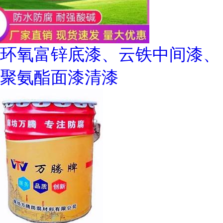
环氧富锌底漆、云铁中间漆、
聚氨酯面漆清漆