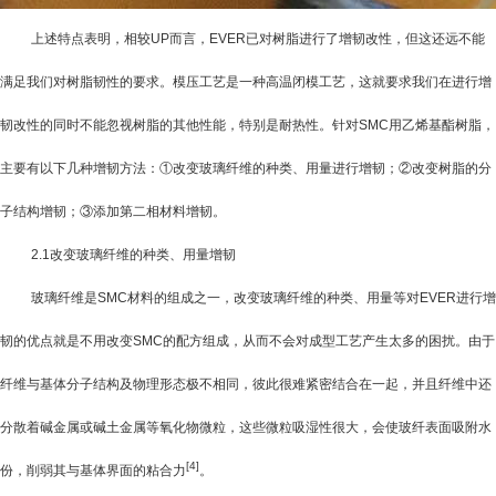
上述特点表明，相较
UP
而言，
EVER
已对树脂进行了增韧改性，但这还远不能
满足我们对树脂韧性的要求。模压工艺是一种高温闭模工艺，这就要求我们在进行增
韧改性的同时不能忽视树脂的其他性能，特别是耐热性。针对
SMC
用乙烯基酯树脂，
主要有以下几种增韧方法：①改变玻璃纤维的种类、用量进行增韧；②改变树脂的分
子结构增韧；③添加第二相材料增韧。
2.1
改变玻璃纤维的种类、用量增韧
玻璃纤维是
SMC
材料的组成之一，改变玻璃纤维的种类、用量等对
EVER
进行增
韧的优点就是不用改变
SMC
的配方组成，从而不会对成型工艺产生太多的困扰。由于
纤维与基体分子结构及物理形态极不相同，彼此很难紧密结合在一起，并且纤维中还
分散着碱金属或碱土金属等氧化物微粒，这些微粒吸湿性很大，会使玻纤表面吸附水
[4]
份，削弱其与基体界面的粘合力
。