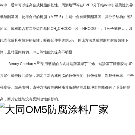
[8]
构中，通常可以提高合成树脂的韧性。周润培
等在
EVER
分子结构中引进柔性的异
氰酸酯基团，使得合成的树脂（
MFE-5
）主链中含有聚氨酯基团，其分子结构如图
2
所示。该树脂含有二类柔性基团
CH
CHCOO
—和—
NHCOO
—，且分子量较大，因
2
此固化后具有较好的韧性，断裂延伸率达到
5%
；但该方法造成树脂的耐腐蚀性下
降，且对层间剪切、冲击等性能的提高不明显
[9]
Benny Cherian A
采用缩聚的方式将端羟基聚丁二烯、端羧基丁腈橡胶与
UP
共聚生成嵌段共聚物，测定了新合成树脂的拉伸强度、拉伸模量、断裂伸长率、冲击
强度等。结果表明，该种方法改性的树脂其断裂韧性及抗冲击性能都有了明显的提
高，而其它性能没有受到改性的影响。