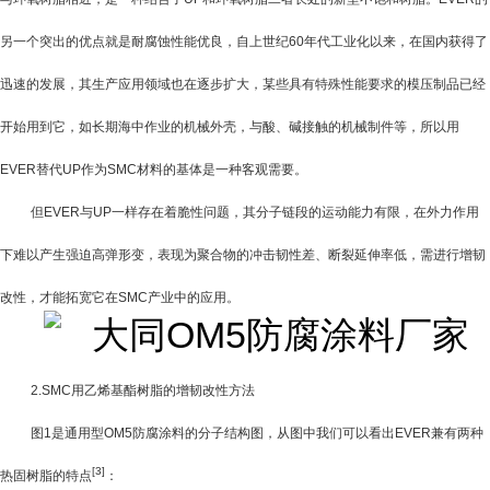
另一个突出的优点就是耐腐蚀性能优良，自上世纪
60
年代工业化以来，在国内获得了
迅速的发展，其生产应用领域也在逐步扩大，某些具有特殊性能要求的模压制品已经
开始用到它，如长期海中作业的机械外壳，与酸、碱接触的机械制件等，所以用
EVER
替代
UP
作为
SMC
材料的基体是一种客观需要。
但
EVER
与
UP
一样存在着脆性问题，其分子链段的运动能力有限，在外力作用
下难以产生强迫高弹形变，表现为聚合物的冲击韧性差、断裂延伸率低，需进行增韧
改性，才能拓宽它在
SMC
产业中的应用。
2.SMC
用乙烯基酯树脂的增韧改性方法
图
1
是通用型OM5防腐涂料的分子结构图，从图中我们可以看出
EVER
兼有两种
[3]
热固树脂的特点
：