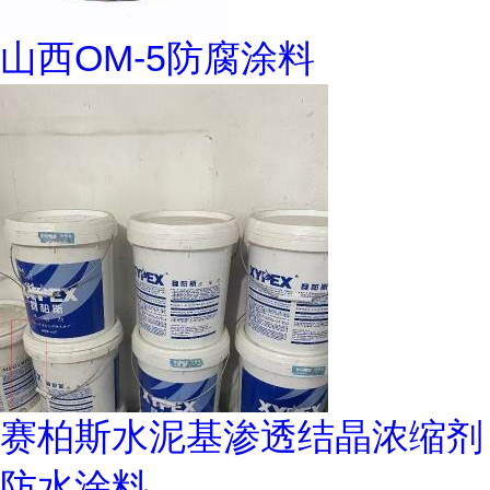
山西OM-5防腐涂料
赛柏斯水泥基渗透结晶浓缩剂
防水涂料