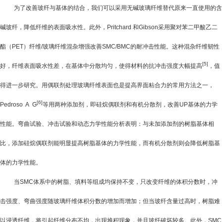
为了改善玻纤与基体的结合，我们可以采用无碱玻璃纤维替代原来一直使用的含
碱玻纤，降低纤维的表面吸水性。此外，
Pritchard
和
Gibson
采用聚对苯二甲酸乙二
酯（
PET
）纤维
/
玻璃纤维混杂增强改善
SMC/BMC
的耐冲击性能。这种混杂纤维韧性
[5]
好，纤维表面吸水性差，在基体中分散均匀，使得材料的抗冲击强度大幅提高
，值
得进一步研究。用偶联剂处理玻璃纤维表面也是提高界面粘合力的常用方法之一，
[6]
Pedroso A G
等用两种添加剂，即硅烷偶联剂和有机分散剂，改善
UP
基体的力学
性能。弯曲试验、冲击试验和动态力学性能分析表明：与未加添加剂的树脂基体相
比，添加硅烷偶联剂能明显提高树脂基体的力学性能，而有机分散剂则会降低树脂基
体的力学性能。
当
SMC
体系中的树脂、填料等组成均保持不变，只改变纤维的体积分数时，冲
击强度、弯曲强度随玻璃纤维体积分数的增加而增加；但当玻纤含量过高时，树脂难
以浸透纤维，将引起纤维分布不均，出现堆积现象，并且玻纤破坏较多。此外，
SMC