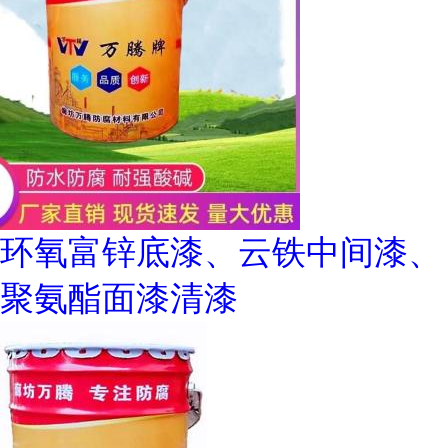
环氧富锌底漆、云铁中间漆、
聚氨酯面漆清漆