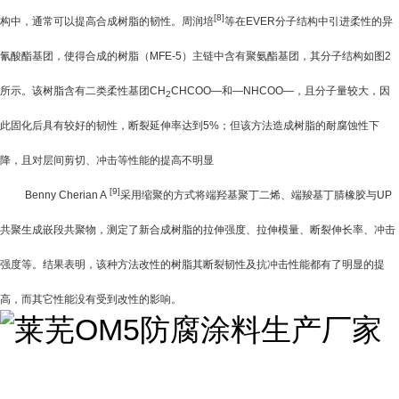
[8]
构中，通常可以提高合成树脂的韧性。周润培
等在
EVER
分子结构中引进柔性的异
氰酸酯基团，使得合成的树脂（
MFE-5
）主链中含有聚氨酯基团，其分子结构如图
2
所示。该树脂含有二类柔性基团
CH
CHCOO
—和—
NHCOO
—，且分子量较大，因
2
此固化后具有较好的韧性，断裂延伸率达到
5%
；但该方法造成树脂的耐腐蚀性下
降，且对层间剪切、冲击等性能的提高不明显
[9]
Benny Cherian A
采用缩聚的方式将端羟基聚丁二烯、端羧基丁腈橡胶与
UP
共聚生成嵌段共聚物，测定了新合成树脂的拉伸强度、拉伸模量、断裂伸长率、冲击
强度等。结果表明，该种方法改性的树脂其断裂韧性及抗冲击性能都有了明显的提
高，而其它性能没有受到改性的影响。