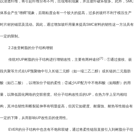
以浸透纤维，将引起纤维分布不均，出现堆积现象，并且玻纤破坏较多。此外，
SMC
体系会产生“增稠”现象，后期粘度会有一个较大的提高，过多的玻纤不利于模压生产
时片材的铺层及流动。因此，通过增加玻纤用量来提高
SMC
材料的韧性这一方法具有
一定的限制。
2.2
改变树脂的分子结构增韧
[7]
传统对
UP
树脂的分子结构进行增韧改性，主要有两种途径
：①通过接枝、嵌
段共聚等方式在
UP
预聚物中引入长链二元醇（如一缩二乙二醇）或长链的二元脂肪
酸（如己二酸），以增加分子链的柔性；②减少
UP
配方中不饱和酸（如顺酐）的用
量，以降低固化网络的交联密度。经分子结构改性后的
UP
，在热力学上呈均相结
构，其冲击韧性和断裂延伸率有明显提高，但其它如硬度、耐腐蚀、耐热等性能会有
一定的下降，从而影响
UP
改性后的使用性。
EVER
的分子结构中也含有不饱和双键，通过将柔性链段直接引入到树脂分子结