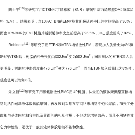
[10]
陆士平
等研究了用
CTBN
和丁腈橡胶（
BNR
）增韧甲基丙烯酸型OM5防腐涂
料（
EM
）。结果表明，含
10%CTBN
的
EM
树脂其断裂延伸率比纯树脂提高了
30%
；
而含
10%BNR
的
EMF
树脂其断裂延伸率比之前提高了
96.5%
，冲击强度提高了
82%
。
[11]
Robinette
等研究了用
ETBN
和
VTBN
增韧改性
EM
，发现加入质量比为
4%
和
2
2
8%
的
VTBN
后，树脂的冲击强度由
332J/m
变为
502 J/m
；同质量比的
ETBN
加入后
2
2
更明显，树脂的冲击强度由
476 J/m
变为
776 J/m
；而当
ETBN
加入质量比为
8%
时，
强度值可以增加
8
倍。
[12]
朱立新
等研究了用聚氨酯改性
BMC
用
UP
树脂，从最初的液体聚氨酯直接增
韧到活性端基液体聚氨酯增韧，再发展到采用互穿网络来增韧不饱和聚酯，加强了分
散相与基体间的相容性以及界面间的相互作用，不但达到增韧效果，而且不用牺牲其
它力学性能，远优于一般的液体橡胶增韧不饱和聚酯。