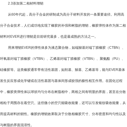
2.3
添加第二相材料增韧
从
60
年代起，高分子合金的研制成为高分子材料开发的一条重要途径。利用高
分子合金技术，人们成功地实现了橡胶的补强和树脂的增韧，橡胶弹性体作为第二相
材料对
EVER
进行增韧是目前研究最多，也是最成熟的方法之一。
用来增韧
EVER
的弹性体多为液态聚合物，如端羧基封端丁腈橡胶（
CTBN
）、
环氧基封端丁腈橡胶（
VTBN
）、乙烯基封端丁腈橡胶（
VTBN
）、聚氨酯（
PU
）、
硅橡胶等。这类橡胶通常带有活性基团，如羟基、羧基、乙烯基等，能与
EVER
基体
发生反应形成化学键或在活性基团与基体间形成较强的极性相互作用。在固化过程
中，橡胶类弹性体以球状均匀分布在树脂相中，两相之间有明显的界面，甚至在分散
相粒子周围存在着空穴。这些微小的空穴能吸收能量，还可以引发银纹吸收能量，从
而提高材料的韧性。橡胶的增韧效果取决于分散相橡胶尺寸、分布密度和均匀性以及
与树脂的界面混溶性。