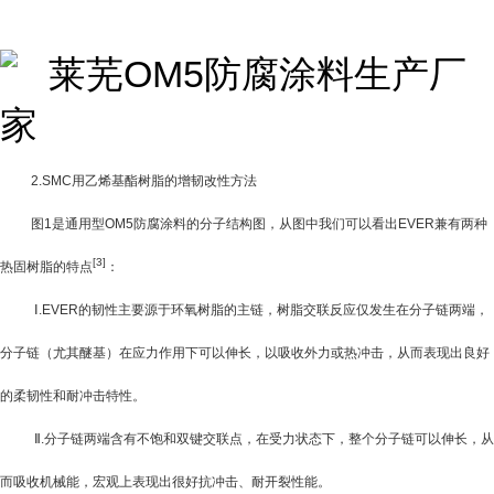
2.SMC
用乙烯基酯树脂的增韧改性方法
图
1
是通用型OM5防腐涂料的分子结构图，从图中我们可以看出
EVER
兼有两种
[3]
热固树脂的特点
：
Ⅰ
.EVER
的韧性主要源于环氧树脂的主链，树脂交联反应仅发生在分子链两端，
分子链（尤其醚基）在应力作用下可以伸长，以吸收外力或热冲击，从而表现出良好
的柔韧性和耐冲击特性。
Ⅱ
.
分子链两端含有不饱和双键交联点，在受力状态下，整个分子链可以伸长，从
而吸收机械能，宏观上表现出很好抗冲击、耐开裂性能。