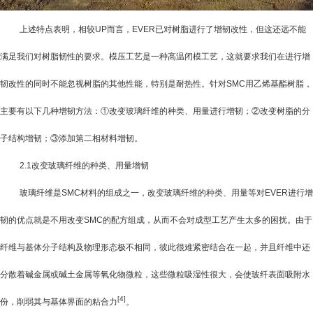
上述特点表明，相较
UP
而言，
EVER
已对树脂进行了增韧改性，但这还远不能
满足我们对树脂韧性的要求。模压工艺是一种高温闭模工艺，这就要求我们在进行增
韧改性的同时不能忽视树脂的其他性能，特别是耐热性。针对
SMC
用乙烯基酯树脂，
主要有以下几种增韧方法：①改变玻璃纤维的种类、用量进行增韧；②改变树脂的分
子结构增韧；③添加第二相材料增韧。
2.1
改变玻璃纤维的种类、用量增韧
玻璃纤维是
SMC
材料的组成之一，改变玻璃纤维的种类、用量等对
EVER
进行增
韧的优点就是不用改变
SMC
的配方组成，从而不会对成型工艺产生太多的困扰。由于
纤维与基体分子结构及物理形态极不相同，彼此很难紧密结合在一起，并且纤维中还
分散着碱金属或碱土金属等氧化物微粒，这些微粒吸湿性很大，会使玻纤表面吸附水
[4]
份，削弱其与基体界面的粘合力
。