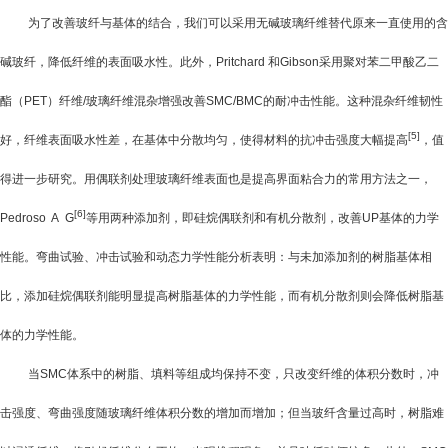
为了改善玻纤与基体的结合，我们可以采用无碱玻璃纤维替代原来一直使用的含
碱玻纤，降低纤维的表面吸水性。此外，
Pritchard
和
Gibson
采用聚对苯二甲酸乙二
酯（
PET
）纤维
/
玻璃纤维混杂增强改善
SMC/BMC
的耐冲击性能。这种混杂纤维韧性
[5]
好，纤维表面吸水性差，在基体中分散均匀，使得材料的抗冲击强度大幅提高
，值
得进一步研究。用偶联剂处理玻璃纤维表面也是提高界面粘合力的常用方法之一，
[6]
Pedroso A G
等用两种添加剂，即硅烷偶联剂和有机分散剂，改善
UP
基体的力学
性能。弯曲试验、冲击试验和动态力学性能分析表明：与未加添加剂的树脂基体相
比，添加硅烷偶联剂能明显提高树脂基体的力学性能，而有机分散剂则会降低树脂基
体的力学性能。
当
SMC
体系中的树脂、填料等组成均保持不变，只改变纤维的体积分数时，冲
击强度、弯曲强度随玻璃纤维体积分数的增加而增加；但当玻纤含量过高时，树脂难