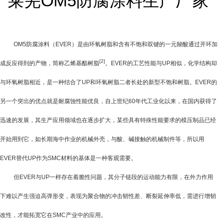
OM5防腐涂料（
EVER
）是由环氧树脂和含有不饱和双键的一元羧酸通过开环加
[2]
成反应得到的产物，简称乙烯基酯树脂
。
EVER
的工艺性能与
UP
相似，化学结构却
与环氧树脂相近，是一种结合了
UP
和环氧树脂二者长处的新型不饱和树脂。
EVER
的
另一个突出的优点就是耐腐蚀性能优良，自上世纪
60
年代工业化以来，在国内获得了
迅速的发展，其生产应用领域也在逐步扩大，某些具有特殊性能要求的模压制品已经
开始用到它，如长期海中作业的机械外壳，与酸、碱接触的机械制件等，所以用
EVER
替代
UP
作为
SMC
材料的基体是一种客观需要。
但
EVER
与
UP
一样存在着脆性问题，其分子链段的运动能力有限，在外力作用
下难以产生强迫高弹形变，表现为聚合物的冲击韧性差、断裂延伸率低，需进行增韧
改性，才能拓宽它在
SMC
产业中的应用。