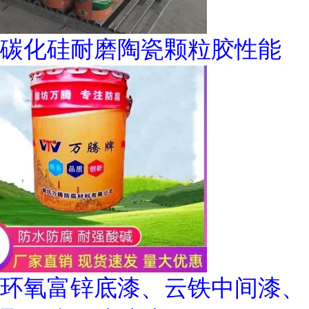
碳化硅耐磨陶瓷颗粒胶性能
环氧富锌底漆、云铁中间漆、