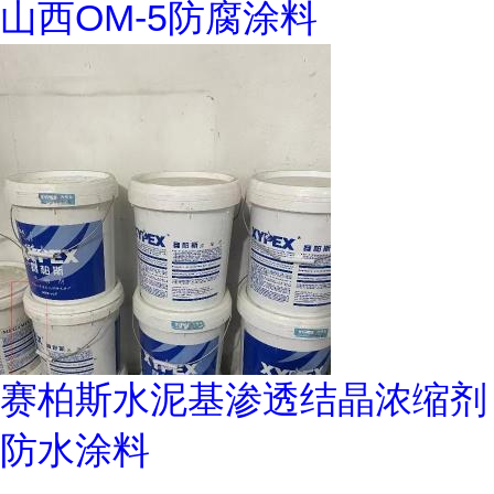
山西OM-5防腐涂料
赛柏斯水泥基渗透结晶浓缩剂
防水涂料