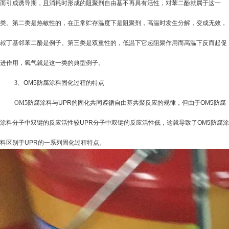
而引成诱导期，且消耗时形成的阻聚剂自由基不再具有活性，对苯二酚就属于这一
类。第二类是热敏性的，在正常贮存温度下是阻聚剂，高温时发生分解，变成无效，
叔丁基邻苯二酚是例子。第三类是双重性的，低温下它起阻聚作用而高温下反而起促
进作用，氧气就是这一类的典型例子。
3
、
OM5防腐涂料
固化过程的特点
OM5防腐涂料
与
UPR
的固化共同遵循自由基共聚反应的规律，但由于
OM5防腐
涂料
分子中双键的反应活性较
UPR
分子中双键的反应活性低，这就导致了
OM5防腐涂
料
区别于
UPR
的一系列固化过程特点。