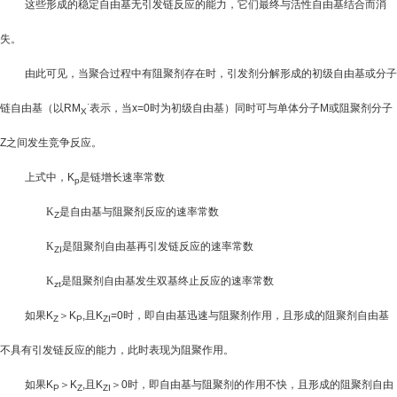
这些形成的稳定自由基无引发链反应的能力，它们最终与活性自由基结合而消
失。
由此可见，当聚合过程中有阻聚剂存在时，引发剂分解形成的初级自由基或分子
·
链自由基（以
RM
表示，当
x=0
时为初级自由基）同时可与单体分子
M
或阻聚剂分子
X
Z
之间发生竞争反应。
上式中，
K
是链增长速率常数
p
K
是自由基与阻聚剂反应的速率常数
Z
K
是阻聚剂自由基再引发链反应的速率常数
ZI
K
是阻聚剂自由基发生双基终止反应的速率常数
zt
如果
K
＞
K
,
且
K
=0
时，即自由基迅速与阻聚剂作用，且形成的阻聚剂自由基
Z
P
ZI
不具有引发链反应的能力，此时表现为阻聚作用。
如果
K
＞
K
,
且
K
＞
0
时，即自由基与阻聚剂的作用不快，且形成的阻聚剂自由
P
Z
ZI