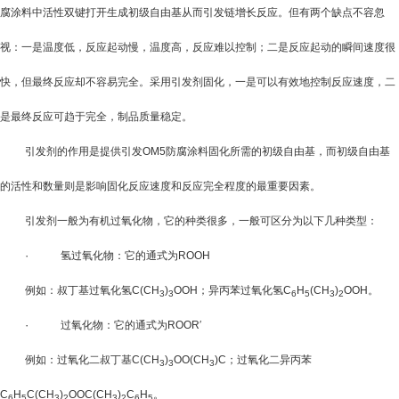
腐涂料
中活性双键打开生成初级自由基从而引发链增长反应。但有两个缺点不容忽
视：一是温度低，反应起动慢，温度高，反应难以控制；二是反应起动的瞬间速度很
快，但最终反应却不容易完全。采用引发剂固化，一是可以有效地控制反应速度，二
是最终反应可趋于完全，制品质量稳定。
引发剂的作用是提供引发
OM5防腐涂料
固化所需的初级自由基，而初级自由基
的活性和数量则是影响固化反应速度和反应完全程度的最重要因素。
引发剂一般为有机过氧化物，它的种类很多，一般可区分为以下几种类型：
·
氢过氧化物：它的通式为
ROOH
例如：叔丁基过氧化氢
C(CH
)
OOH
；异丙苯过氧化氢
C
H
(CH
)
OOH
。
3
3
6
5
3
2
·
过氧化物：它的通式为
ROOR
′
例如：过氧化二叔丁基
C(CH
)
OO(CH
)C
；过氧化二异丙苯
3
3
3
C
H
C(CH
)
OOC(CH
)
C
H
。
6
5
3
2
3
2
6
5