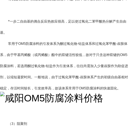
*一步二自由基的偶合反应热效应很高，足以使过氧化二苯甲酰热分解产生自由
基。
常用于
OM5防腐涂料
的引发体系为酮过氧化物
-
钴盐体系和过氧化苯甲酰
-
叔胺体
系，由于甲基丙烯酸（或丙烯酸）酯中的双键活性较低，故对于只含这种双键的
OM5
防腐涂料
，若选用酮过氧化物
-
钴盐作为引发体系，往往尚需加入少量叔胺作为助促进
剂，以缩短凝胶时间。一般地说，由于过氧化苯甲酰
-
叔胺体系产生的初级自由基相对
稳定，存活时间较长，引发效率高，故该体系常用于
OM5防腐涂料
的快速固化。
（
3
）阻聚剂