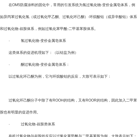
在
OM5防腐涂料
的固化中，常用的引发系统为氢过氧化物
-
变价金属皂体系，例
如异丙苯过氧化氢（或过氧化甲乙酮、过氧化环己酮）
-
环烷酸钴（或异辛酸钴）体系
和过氧化物
-
叔胺体系，例如过氧化苯甲酰
-
二甲基苯胺体系。
·
氢过氧化物
-
变价金属皂体系
这类体系的促进机理如下：（以钴盐为例）
·
酮过氧化物
-
变价金属皂体系：
以过氧化环己酮为例，它与环烷酸钴的反应，大致可表示如下：
过氧化环己酮分子中除了有
ROOH
的结构，又有
ROOR
的结构，因此加入二甲苯
胺也有明显的促进作用。
·
过氧化物
-
叔胺类体系
有机过氧化物与叔胺的反应以过氧化苯甲酰与二甲基苯胺为例，大致表示如下：