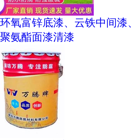
环氧富锌底漆、云铁中间漆、
聚氨酯面漆清漆