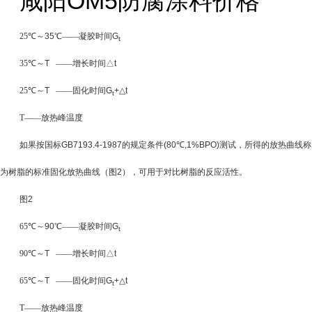
咸阳OM5防腐涂料价格
25
℃～
35
℃——凝胶时间
G
t
35
℃～
T ­
——增长时间△
t
25
℃～
T
——固化时间
G
+
△
t
t
T
——放热峰温度
如果按国标
GB7193.4-1987
的规定条件
(80
℃
,1%BPO)
测试，所得的放热曲线称
为树脂的标准固化放热曲线（图
2
），可用于对比树脂的反应活性。
图
2
65
℃～
90
℃——凝胶时间
G
t
90
℃～
T ­
——增长时间△
t
65
℃～
T
——固化时间
G
+
△
t
t
T
——放热峰温度