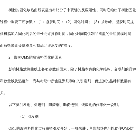
树脂的固化放热曲线表征出树脂分子中双键的反应活性，同时它给出了树脂固化
过程中重要工艺参数：（
1
）凝胶时间；（
2
）固化时间；（
3
）放热峰。凝胶时间提
供树脂加入固化剂后的最长允许操作时间，固化时间提供制品成型的最短脱模时间，
而放热峰则提供模具和制品允许承受的*温度。
2
、影响
OM5防腐涂料
固化的因素
影响树脂放热曲线上各项参数的因素，除了树脂本身的化学结构、交联剂的品种
和数量以及温度外，尚与树脂中所含阻聚剂和加入引发剂、促进剂的品种和数量有
关。
以下就引发剂、促进剂、阻聚剂、助促进剂、缓聚剂的作用做一说明。
（
1
）引发剂
OM5防腐涂料
固化过程由链引发开始，一般来讲，单靠加热也可以促使
OM5防