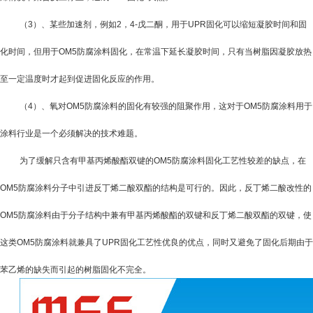
（
3
）、某些加速剂，例如
2
，
4-
戊二酮，用于
UPR
固化可以缩短凝胶时间和固
化时间，但用于
OM5防腐涂料
固化，在常温下延长凝胶时间，只有当树脂因凝胶放热
至一定温度时才起到促进固化反应的作用。
（
4
）、氧对
OM5防腐涂料
的固化有较强的阻聚作用，这对于
OM5防腐涂料
用于
涂料行业是一个必须解决的技术难题。
为了缓解只含有甲基丙烯酸酯双键的
OM5防腐涂料
固化工艺性较差的缺点，在
OM5防腐涂料
分子中引进反丁烯二酸双酯的结构是可行的。因此，反丁烯二酸改性的
OM5防腐涂料
由于分子结构中兼有甲基丙烯酸酯的双键和反丁烯二酸双酯的双键，使
这类
OM5防腐涂料
就兼具了
UPR
固化工艺性优良的优点，同时又避免了固化后期由于
苯乙烯的缺失而引起的树脂固化不完全。