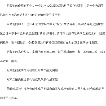
阻聚剂的作用有两个，一个为增加
OM5防腐涂料
的贮存稳定性，另一个为调节
已加引发剂和促进剂的
OM5防腐涂料
胶的适用期。
阻聚剂的加入，使
OM5防腐涂料
的固化过程产生诱导期，所谓诱导期是指树脂
聚合速率以不可觉察的速度进行的那段时间，诱导期长短与阻聚剂含量成比例，阻聚
剂耗尽，诱导期结束，
OM5防腐涂料
再按无阻聚剂存在时的正常速率进行反应。
阻聚剂的品种很多，常用的有对苯二酚、邻甲基对苯酚、叔丁基领苯二酚、叔丁
基对苯二酚等。
阻聚剂的化学作用机理以对苯二酚为例如下：
对苯二酚先被过氧化物或氧气氧化成苯醌：
·
·
苯醌然后与引发剂分解生成的初级自由基
R
或增长链自由基
RM
结合成稳定不
X
活泼的自由基。