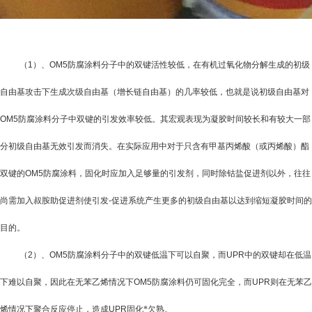
（
1
）、
OM5防腐涂料
分子中
的双键活性较低，在有机过氧化物分解生成的初级
自由基攻击下生成次级自由基（增长链自由基）的几率较低，也就是说初级自由基对
OM5防腐涂料
分子中双键的引发效率较低。其宏观表现为凝胶时间较长和有较大一部
分初级自由基无效引发而消失。在实际应用中对于只含有甲基丙烯酸（或丙烯酸）酯
双键的
OM5防腐涂料
，固化时应加入足够量的引发剂，同时除钴盐促进剂以外，往往
尚需加入叔胺助促进剂使引发
-
促进系统产生更多的初级自由基以达到缩短凝胶时间的
目的。
（
2
）、
OM5防腐涂料
分子中
的双键低温下可以自聚，而
UPR
中
的双键却在低温
下难以自聚，因此在无苯乙烯情况下
OM5防腐涂料
仍可固化完全，而
UPR
则在无苯乙
烯情况下聚合反应停止，造成
UPR
固化*欠熟。