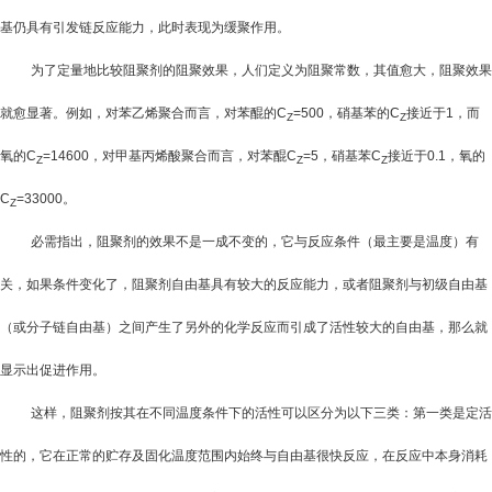
基仍具有引发链反应能力，此时表现为缓聚作用。
为了定量地比较阻聚剂的阻聚效果，人们定义
为阻聚常数，其值愈大，阻聚效果
就愈显著。例如，对苯乙烯聚合而言，对苯醌的
C
=500
，硝基苯的
C
接近于
1
，而
Z
Z
氧的
C
=14600
，对甲基丙烯酸聚合而言，对苯醌
C
=5
，硝基苯
C
接近于
0.1
，氧的
Z
Z
Z
C
=33000
。
Z
必需指出，阻聚剂的效果不是一成不变的，它与反应条件（最主要是温度）有
关，如果条件变化了，阻聚剂自由基具有较大的反应能力，或者阻聚剂与初级自由基
（或分子链自由基）之间产生了另外的化学反应而引成了活性较大的自由基，那么就
显示出促进作用。
这样，阻聚剂按其在不同温度条件下的活性可以区分为以下三类：第一类是定活
性的，它在正常的贮存及固化温度范围内始终与自由基很快反应，在反应中本身消耗