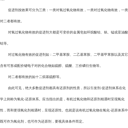
促进剂按效果可分为三类：一类对氢过氧化物有效，一类对过氧化物有效，一类
对二者都有效。
对氢过氧化物有效的促进剂大都是可变价的金属皂如环烷酸钴、钒、锰或亚油酸
钴等。
对过氧化物有效的促进剂如：二甲基苯胺、二乙基苯胺、二甲基甲苯胺以及其它
含有可形成配价键电子对的化合物如硫醇、硫醚、三价磷衍生物等。
对二者都有效的如十二烷基硫醇等。
由此可见，绝大多数促进剂都具有还原剂的性质，所以引发剂
-
促进剂体系在化
学上则称为氧化
-
还原体系。应当指出的是，有机过氧化物和还原剂相遇时呈现氧化
性，而和更强氧化剂相遇时，呈现还原性。也就是说有机过氧化物在氧化
-
还原体系中
既可作为氧化剂，也可作为还原剂，要视具体条件而定。