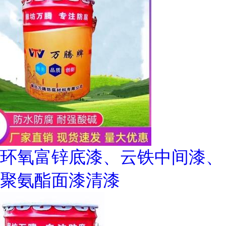
环氧富锌底漆、云铁中间漆、
聚氨酯面漆清漆