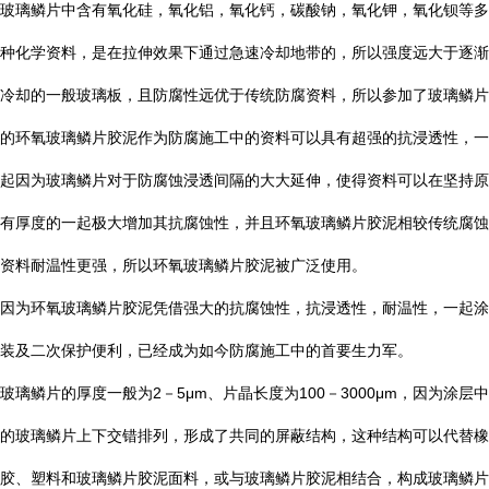
玻璃鳞片中含有氧化硅，氧化铝，氧化钙，碳酸钠，氧化钾，氧化钡等多
种化学资料，是在拉伸效果下通过急速冷却地带的，所以强度远大于逐渐
冷却的一般玻璃板，且防腐性远优于传统防腐资料，所以参加了玻璃鳞片
的环氧玻璃鳞片胶泥作为防腐施工中的资料可以具有超强的抗浸透性，一
起因为玻璃鳞片对于防腐蚀浸透间隔的大大延伸，使得资料可以在坚持原
有厚度的一起极大增加其抗腐蚀性，并且环氧玻璃鳞片胶泥相较传统腐蚀
资料耐温性更强，所以环氧玻璃鳞片胶泥被广泛使用。
因为环氧玻璃鳞片胶泥凭借强大的抗腐蚀性，抗浸透性，耐温性，一起涂
装及二次保护便利，已经成为如今防腐施工中的首要生力军。
玻璃鳞片的厚度一般为
2
－
5μm
、片晶长度为
100
－
3000μm
，因为涂层中
的玻璃鳞片上下交错排列，形成了共同的屏蔽结构，这种结构可以代替橡
胶、塑料和玻璃鳞片胶泥面料，或与玻璃鳞片胶泥相结合，构成玻璃鳞片