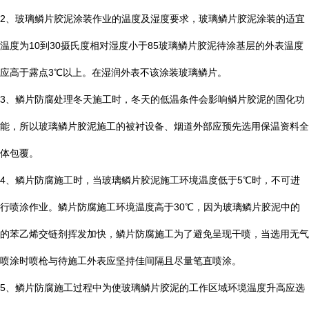
2
、玻璃鳞片胶泥涂装作业的温度及湿度要求，玻璃鳞片胶泥涂装的适宜
温度为
10
到
30
摄氏度相对湿度小于
85
玻璃鳞片胶泥待涂基层的外表温度
应高于露点
3
℃
以上。在湿润外表不该涂装玻璃鳞片。
3
、鳞片防腐处理冬天施工时，冬天的低温条件会影响鳞片胶泥的固化功
能，所以玻璃鳞片胶泥施工的被衬设备、烟道外部应预先选用保温资料全
体包覆。
4
、鳞片防腐施工时，当玻璃鳞片胶泥施工环境温度低于
5
℃
时，不可进
行喷涂作业。鳞片防腐施工环境温度高于
30
℃
，因为玻璃鳞片胶泥中的
的苯乙烯交链剂挥发加快，鳞片防腐施工为了避免呈现干喷，当选用无气
喷涂时喷枪与待施工外表应坚持佳间隔且尽量笔直喷涂。
5
、鳞片防腐施工过程中为使玻璃鳞片胶泥的工作区域环境温度升高应选