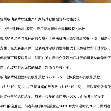
忻州玻璃鳞片胶泥生产厂家与其它耐蚀资料功能比较
1
、忻州玻璃鳞片胶泥生产厂家与耐蚀金属和橡胶的比较
玻璃鳞片涂料与几种耐蚀金属和丁基橡胶的耐蚀功能比较见下图：耐磨性
方面，在无腐蚀条件下玻璃鳞片涂膜的耐磨性优于天然橡胶和丁基橡胶，
但较氯丁橡胶略差些；然而在通过腐蚀介质浸泡后橡胶的耐磨功能急剧下
降，而玻璃鳞片涂层的耐磨性却简直坚持不变。
玻璃鳞片树脂面料的线胀系数（
2×10
－
5
）比橡胶面料的线胀系数
（
7.5×10
－
5
）小，它接近钢的线系数（
1.16×10
－
5
），可以接受设备使
用过程中的温度急变。前者可接受的温度差达
80
℃
，而后者只能接受
40
℃
的温度差。前者与钢的粘结强度在
100
℃
时为常温时的
70
％，而后者