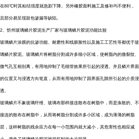
在
80
℃
时其粘结强度就急剧下降。另外橡胶面料施工及修补均不便利，
且部分易呈现鼓包渗漏等缺陷。
2
、忻州玻璃鳞片胶泥生产厂家与玻璃鳞片胶泥功能比较
玻璃鳞片涂膜的抗渗功能、耐磨性和线膨胀性以及施工工艺性等都优于玻
璃鳞片胶泥。玻璃鳞片将树脂分割成许多细小区域，使树脂内的微裂纹、
微气孔互相别离，有用地抑制了毛细管效果所引起的浸透。并且鳞片界面
的位置又与浸透方向笔直，从而有用地抑制了因界面孔隙所引起的介质浸
透。
玻璃鳞片不象玻璃纤维、玻璃布那样接连散布在树脂中，而是涣散的、不
接连的散布在树脂中，从而将树脂分割成许多小区域，成为薄薄的树脂
层，这样树脂的残余应力在每一小范围内就大减小，其危害性也相应减