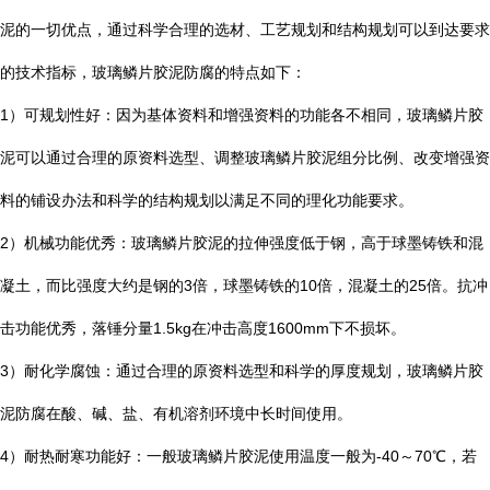
泥的一切优点，通过科学合理的选材、工艺规划和结构规划可以到达要求
的技术指标，玻璃鳞片胶泥防腐的特点如下：
1
）可规划性好：因为基体资料和增强资料的功能各不相同，玻璃鳞片胶
泥可以通过合理的原资料选型、调整玻璃鳞片胶泥组分比例、改变增强资
料的铺设办法和科学的结构规划以满足不同的理化功能要求。
2
）机械功能优秀：玻璃鳞片胶泥的拉伸强度低于钢，高于球墨铸铁和混
凝土，而比强度大约是钢的
3
倍，球墨铸铁的
10
倍，混凝土的
25
倍。抗冲
击功能优秀，落锤分量
1.5kg
在冲击高度
1600mm
下不损坏。
3
）耐化学腐蚀：通过合理的原资料选型和科学的厚度规划，玻璃鳞片胶
泥防腐在酸、碱、盐、有机溶剂环境中长时间使用。
4
）耐热耐寒功能好：一般玻璃鳞片胶泥使用温度一般为
-40
～
70
℃
，若