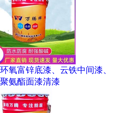
环氧富锌底漆、云铁中间漆、
聚氨酯面漆清漆