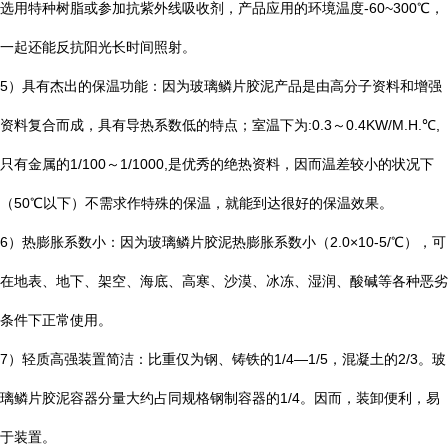
选用特种树脂或参加抗紫外线吸收剂，产品应用的环境温度
-60~300
℃
，
一起还能反抗阳光长时间照射。
5
）具有杰出的保温功能：因为玻璃鳞片胶泥产品是由高分子资料和增强
资料复合而成，具有导热系数低的特点；室温下为
:0.3
～
0.4KW/M.H.
℃
,
只有金属的
1/100
～
1/1000,
是优秀的绝热资料，因而温差较小的状况下
（
50
℃
以下）不需求作特殊的保温，就能到达很好的保温效果。
6
）热膨胀系数小：因为玻璃鳞片胶泥热膨胀系数小（
2.0×10-5/
℃
），可
在地表、地下、架空、海底、高寒、沙漠、冰冻、湿润、酸碱等各种恶劣
条件下正常使用。
7
）轻质高强装置简洁：比重仅为钢、铸铁的
1/4—1/5
，混凝土的
2/3
。玻
璃鳞片胶泥容器分量大约占同规格钢制容器的
1/4
。因而，装卸便利，易
于装置。