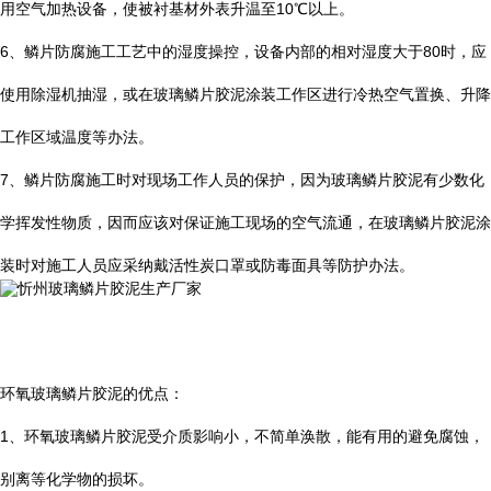
用空气加热设备，使被衬基材外表升温至
10
℃
以上。
6
、鳞片防腐施工工艺中的湿度操控，设备内部的相对湿度大于
80
时，应
使用除湿机抽湿，或在玻璃鳞片胶泥涂装工作区进行冷热空气置换、升降
工作区域温度等办法。
7
、鳞片防腐施工时对现场工作人员的保护，因为玻璃鳞片胶泥有少数化
学挥发性物质，因而应该对保证施工现场的空气流通，在玻璃鳞片胶泥涂
装时对施工人员应采纳戴活性炭口罩或防毒面具等防护办法。
环氧玻璃鳞片胶泥的优点：
1
、环氧玻璃鳞片胶泥受介质影响小，不简单涣散，能有用的避免腐蚀，
别离等化学物的损坏。