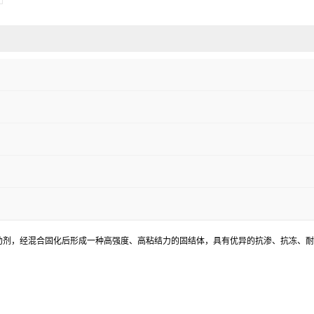
助剂，经混合固化后形成一种高强度、高粘结力的固结体，具有优异的抗渗、抗冻、耐