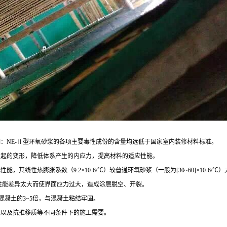
明：NE-Ⅱ型环氧砂浆的各项主要毒性成份的含量均远低于国家室内装修材料标准。
引起的变形，降低体系产生的内应力，提高材料的适应性能。
线性热膨胀系数（9.2×10-6/℃）较普通环氧砂浆（一般为[30~60]×10-6/℃）
性能差异太大而使界面应力过大，造成涂层脱空、开裂。
混凝土的3~5倍，与混凝土粘结牢固。
境以及抗推移质等不同条件下的施工需要。