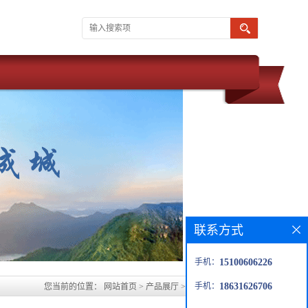
联系方式
手机：
15100606226
手机：
18631626706
您当前的位置：
网站首页
>
产品展厅
>
池州玻璃鳞片胶泥