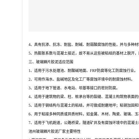
4、具有抗渗、抗冻、耐盐、耐碱、耐弱酸腐蚀的性能，并与多种材
5、热膨胀系数与混凝土接近，故不易从这些被粘结的基材上脱开，
三、玻璃鳞片胶泥适应范围
1、适用于污水处理池、耐酸碱地面、FRP防腐等化工防腐蚀行业。
2、可用作海水、盐碱地区及化工厂等腐蚀环境中的耐腐蚀材料。
3、适用于地下管道、水电站、坝基等接口的密封防腐。
4、适用于建筑物的梁、柱、桩承台等的裂缝、混凝土构筑物表面的
5、适用于钢结构与混凝土的粘结，并可做成耐磨地坪；粘钢加固和
6、用于粘接多种同质或异质材料，如金属、木材、陶瓷、玻璃、玉
7、适用于飞机跑道，公路桥梁，隧道矿井及有腐蚀环境中的混凝土
池州玻璃鳞片胶泥厂家主要特性