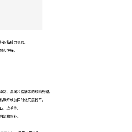
料的粘结力很强。
耐久性好。
蜂窝、漏洞和露筋等的缺陷处理。
粘碳纤维加固时做底层找平。
石、皮革等。
构筑物修补。