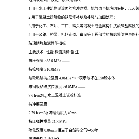
池州玻璃鳞片胶泥厂家应用领域
1.用于水工建筑物过流面的抗冲磨损、抗气蚀与抗冻融保护，以及
2.用于混凝土建筑物的缺陷修补以及补强与加固处理；
3.用于化工、石油、工厂、码头等混凝土或金属构件抗酸碱盐腐蚀
4.用于公路、桥梁、机场跑道、车间等工程部位的抗磨损防护与修
玻璃鳞片胶泥性能指标
主要技术 性能 检测指标 备 注
抗压强度 ≥85.0 MPa ——
抗拉强度 ≥10.0MPa ——
与砼粘结抗拉强度 4.0MPa “ > ”表示破坏在C50砼本体
与钢板粘结抗拉强度 >6.0MPa ——
7.6 h·m2/kg 水工混凝土试验标准
抗冲磨强度
2.79 h·cm2/g 冲磨速度为40m/s
抗压弹性模量 2150MPa ——
碳化深度 0.86mm 相当于自然界空气中50年