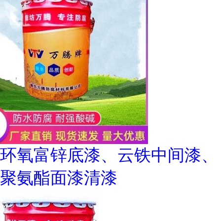
环氧富锌底漆、云铁中间漆、
聚氨酯面漆清漆