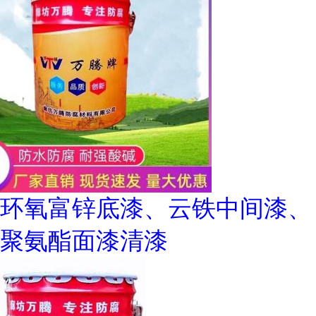
环氧富锌底漆、云铁中间漆、
聚氨酯面漆清漆