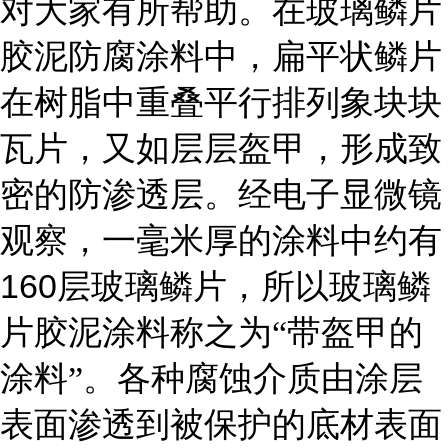
对大家有所帮助。在玻璃鳞片
胶泥防腐涂料中，扁平状鳞片
在树脂中重叠平行排列象块块
瓦片，又如层层盔甲，形成致
密的防渗透层。经电子显微镜
观察，一毫米厚的涂料中约有
160
层玻璃鳞片，所以玻璃鳞
片胶泥涂料称之为“带盔甲的
涂料”。各种腐蚀介质由涂层
表面渗透到被保护的底材表面