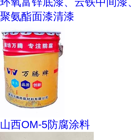
环氧富锌底漆、云铁中间漆、
聚氨酯面漆清漆
山西OM-5防腐涂料