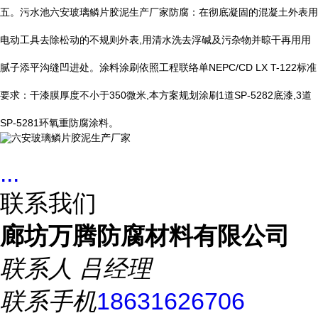
五。污水池六安玻璃鳞片胶泥生产厂家防腐：在彻底凝固的混凝土外表用
电动工具去除松动的不规则外表
,
用清水洗去浮碱及污杂物并晾干再用用
腻子添平沟缝凹进处。涂料涂刷依照工程联络单
NEPC/CD LX T-122
标准
要求：干漆膜厚度不小于
350
微米
,
本方案规划涂刷
1
道
SP-5282
底漆
,3
道
SP-5281
环氧重防腐涂料。
...
联系我们
廊坊万腾防腐材料有限公司
联系人
吕经理
联系手机
18631626706