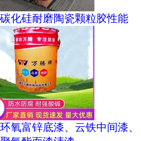
碳化硅耐磨陶瓷颗粒胶性能
环氧富锌底漆、云铁中间漆、