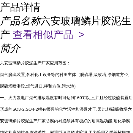
产品详情
产品名称
六安玻璃鳞片胶泥生
产
查看相似产品 >
简介
六安玻璃鳞片胶泥生产厂家应用范围：
烟气脱硫装置
,
各种化工设备等的衬里主体（脱硫塔
,
吸收塔
,
净烟道方位
,
脱硫塔喷淋段
,
烟气进口
,
拌和方位
,
污水池
)
一。火力发电厂烟气排放温度有时可达到
160
℃
以上
,
并且经过脱硫装置后
形成的
SO3-2,SO4-2
根有很强的化学活性和浸透才干
,
因此
,
脱硫吸收塔六
安玻璃鳞片胶泥生产厂家防腐内衬必须具有极好的耐高温功能
,
耐化学腐
蚀性和高的抗介质浸透性。耐温型玻璃鳞片胶泥
,
因为采用乙烯基树脂加