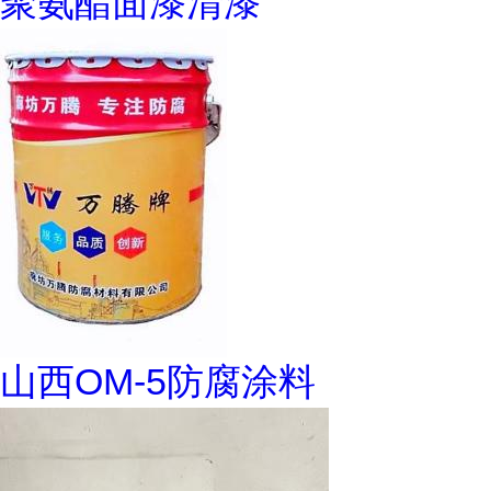
聚氨酯面漆清漆
山西OM-5防腐涂料