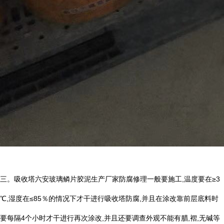
三。吸收塔六安玻璃鳞片胶泥生产厂家防腐修理一般要施工
,
温度要在
≥3
℃
,
湿度在
≤85
％的情况下才干进行吸收塔防腐
,
并且在涂改靠前层底料时
要每隔
4
个小时才干进行再次涂改
,
并且还要调查外观不能有腊
,
褶
,
无碱等