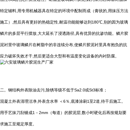
特定辅料
,
用专用机械器具在特定的环境中配制而成（膏状的
,
用抹压方法
施工）
,
然后具有更好的热稳定性
,
耐温功能能够达到
180
℃
,
别的因为玻璃
鳞片的多层平行摆放
,
大大延长了浸透路径
,
具有优异的抗渗功能。鳞片胶
泥衬里中玻璃鳞片在树脂中的非连续分布
,
使鳞片胶泥衬里具有抱负的抗
应力破坏失效才干
,
然后更适合大型和有温度变化设备的内衬防腐。
二。钢结构外表除油去污
,
除锈等级不低于
Sa2.0
或
St3
标准；
混凝土外表清理洁净
,
外表含水率 ＜
6
％
,
底漆涂刷
1
至
2
道
,
待干后施工。
用手艺抹刀刮镘成
1
－
2mm
（每道）的胶泥层
,
数小时硬化后再按规划要
求施工至规定厚度。