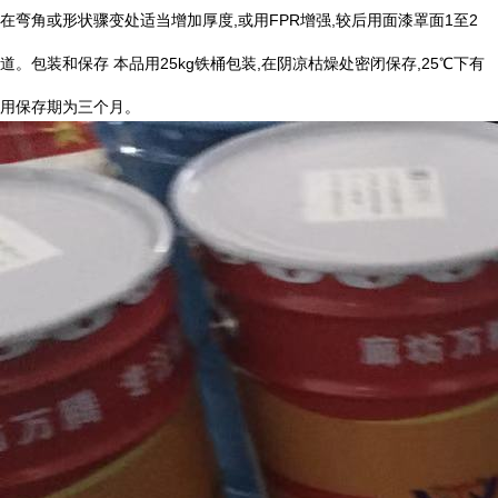
在弯角或形状骤变处适当增加厚度
,
或用
FPR
增强
,
较后用面漆罩面
1
至
2
道。包装和保存 本品用
25kg
铁桶包装
,
在阴凉枯燥处密闭保存
,25
℃
下有
用保存期为三个月。