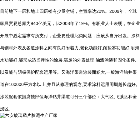
目前地下一层和地上四层楼有少量空铺，空置率达
20%
。
2009
年，全球
家具贸易总额为
940
亿美元，比
2008
年了
19%
。有职业人士表明，在企业
开展中必定需求有所支付，企业要处理此类问题，应该从自身出发。涂料
与钢材外表及各道涂料之间有良好附着力
,
老化功能好
,
耐盐雾功能好
,
耐海
水功能好
,
能形成适当弹性的涂层
,
满足的外表处理
,
油漆涂装和固化条件
,
以及能与阴极保护配套运用等。又海洋渠道涂装面积大
,
一般海洋钻井渠
道在
100000
平方米以上
,
并且从修理的观念
,
要求涂料运用周期越长越好。
涂装配套依据腐蚀部位海洋钻井渠道可分三个部位：大气区
,
飞溅区和全
浸区。