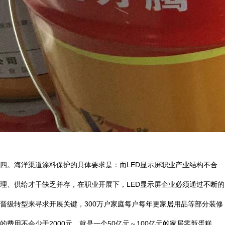
四。海洋渠道涂料保护的具体要求是：而
LED
显示屏职业产业结构不合
理、供给才干缺乏并存，在职业开展下，
LED
显示屏企业必须通过不断的
晋级转型来寻求开展关键，
300
万户家庭每户每年更家居用品等部分装修
的费用不会少于
2000
元，就是一个
50
亿元～
100
亿元的家居零新蛋糕，