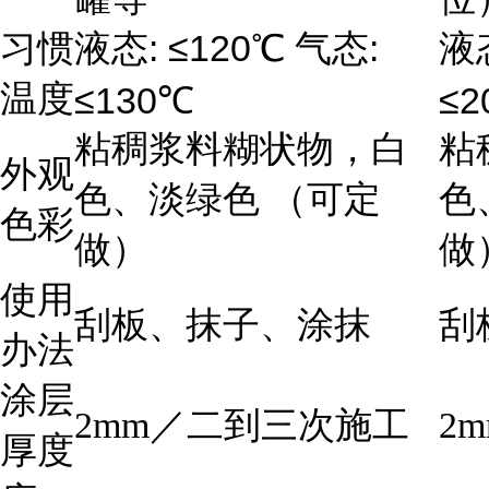
: ≤120
:
习惯
液态
℃
气态
液
温度
≤130
≤2
℃
粘稠浆料糊状物，白
粘
外观
色、淡绿色 （可定
色
色彩
做）
做
使用
刮板、抹子、涂抹
刮
办法
涂层
2mm
／二到三次施工
2m
厚度