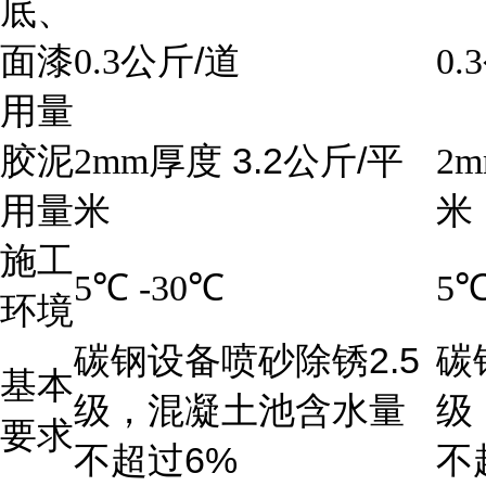
底、
/
面漆
0.3
公斤
道
0.3
用量
3.2
/
胶泥
2mm
厚度
公斤
平
2m
用量
米
米
施工
5
℃
-30
℃
5
环境
2.5
碳钢设备喷砂除锈
碳
基本
级，混凝土池含水量
级
要求
6%
不超过
不