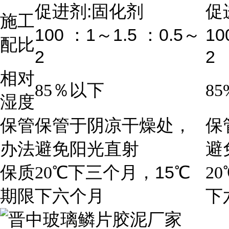
:
促进剂
固化剂
促
施工
100
1
1.5
0.5
10
：
～
：
～
配比
2
2
相对
85
％以下
85
湿度
保管
保管于阴凉干燥处，
保
办法
避免阳光直射
避
15
保质
20
℃
下三个月，
℃
20
期限
下六个月
下