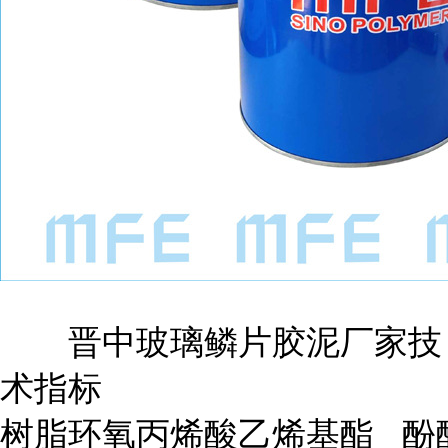
晋中玻璃鳞片胶泥厂家技
术指标
树脂
环氧丙烯酸乙烯基酯
酚