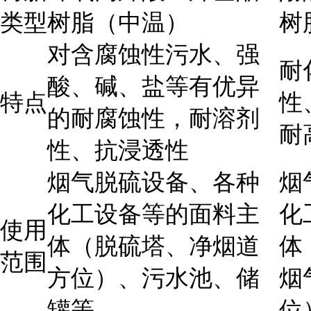
类型
树脂（中温）
树
对含腐蚀性污水、强
耐
酸、碱、盐等有优异
特点
性
的耐腐蚀性，耐溶剂
耐
性、抗浸透性
烟气脱硫设备、各种
烟
化工设备等的面料主
化
使用
体（脱硫塔、净烟道
体
范围
方位）、污水池、储
烟
罐等
位