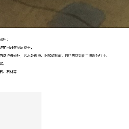
及修补；
纤维加固时做底层找平；
蚀的防护与修补，污水处理池、耐酸碱地面、FRP防腐等化工防腐蚀行业。
堵漏。
石、石材等