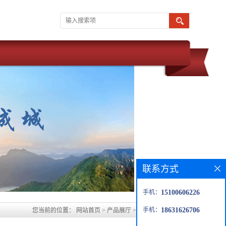
联系方式
手机：
15100606226
手机：
18631626706
您当前的位置：
网站首页
>
产品展厅
>
淮南玻璃鳞片胶泥