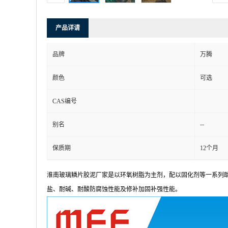
产品详请
品牌
万腾
颜色
可选
CAS编号
--
别名
保质期
12个月
淮南玻璃鳞片胶泥厂家是以环氧树脂为主剂，配以固化剂等一系列
盐、耐碱、耐酸防腐蚀性能及修补加固补强性能。