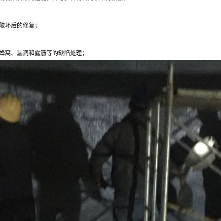
破坏后的修复；
蜂窝、漏洞和露筋等的缺陷处理；