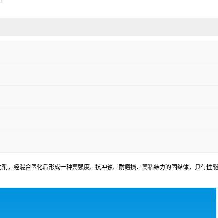
助剂，经混合固化后形成一种高强度、抗冲蚀、耐磨损、高粘结力的固结体，具有性能