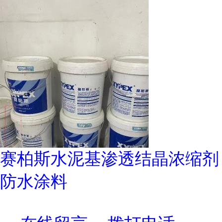
赛柏斯水泥基渗透结晶浓缩剂
防水涂料