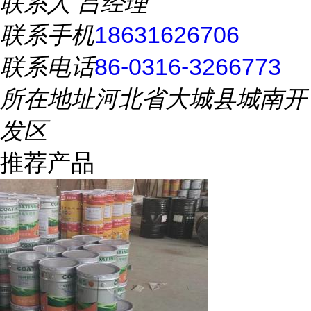
联系人
吕经理
联系手机
18631626706
联系电话
86-0316-3266773
所在地址
河北省大城县城南开
发区
推荐产品