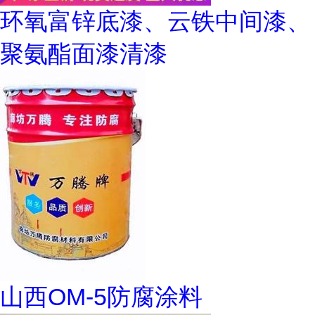
环氧富锌底漆、云铁中间漆、
聚氨酯面漆清漆
山西OM-5防腐涂料