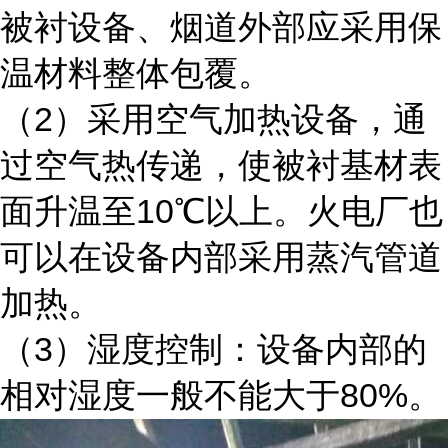
被衬设备、烟道外部应采用保
温材料整体包覆。
2
（
）采用空气加热设备，通
过空气热传递，使被衬基材表
10
面升温至
℃以上。火电厂也
可以在设备内部采用蒸汽管道
加热。
3
（
）湿度控制：设备内部的
80%
相对湿度一般不能大于
。