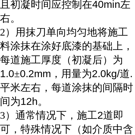
40min
且初凝时间应控制在
左
右。
2
）用抹刀单向均匀地将施工
料涂抹在涂好底漆的基础上，
每道施工厚度（初凝后）为
1.0
0.2mm
2.0kg/
.
±
，用量为
道
平米左右，每道涂抹的间隔时
12h
间为
。
2
3
）通常情况下，施工
道即
可，特殊情况下（如介质中含