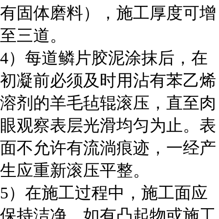
有固体磨料），施工厚度可增
至三道。
4
）每道鳞片胶泥涂抹后，在
初凝前必须及时用沾有苯乙烯
溶剂的羊毛毡辊滚压，直至肉
眼观察表层光滑均匀为止。表
面不允许有流淌痕迹，一经产
生应重新滚压平整。
5
）在施工过程中，施工面应
保持洁净，如有凸起物或施工