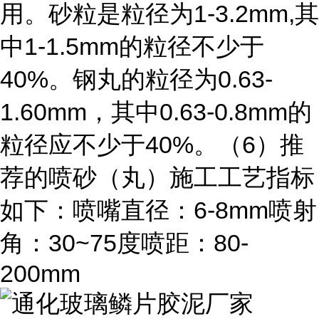
1-3.2mm,
用。砂粒是粒径为
其
1-1.5mm
中
的粒径不少于
40%
0.63-
。钢丸的粒径为
1.60mm
0.63-0.8mm
，其中
的
40%
6
粒径应不少于
。（
）推
荐的喷砂（丸）施工工艺指标
6-8mm
如下：喷嘴直径：
喷射
30~75
80-
角：
度喷距：
200mm