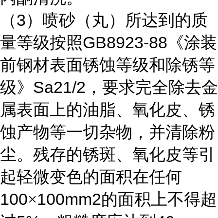
3
（
）喷砂（丸）所达到的质
GB8923-88
量等级按照
《涂装
前钢材表面锈蚀等级和除锈等
Sa21/2
级》
，要求完全除去金
属表面上的油脂、氧化皮、锈
蚀产物等一切杂物，并清除粉
尘。残存的锈斑、氧化皮等引
起轻微变色的面积在任何
100
100mm2
×
的面积上不得超