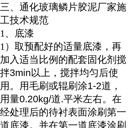
三、通化玻璃鳞片胶泥厂家施
工技术规范
1
、底漆
1
）取预配好的适量底漆，再
加入适当比例的配套固化剂搅
3min
拌
以上，搅拌均匀后使
1-2
用。用毛刷或辊刷涂
道，
0.20kg/
.
用量
道
平米左右。在
经处理后的待衬表面涂刷第一
道底漆。并在第一道底漆涂刷