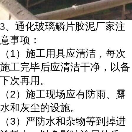
3
、通化玻璃鳞片胶泥厂家注
意事项：
1
（
）施工用具应清洁，每次
施工完毕后应清洁干净，以备
下次再用。
2
（
）施工现场应有防雨、露
水和灰尘的设施。
3
（
）严防水和杂物等到掉进