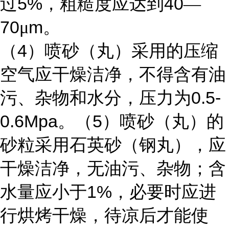
5%
40
过
，粗糙度应达到
—
70
m
μ
。
4
（
）喷砂（丸）采用的压缩
空气应干燥洁净，不得含有油
0.5-
污、杂物和水分，压力为
0.6Mpa
5
。（
）喷砂（丸）的
砂粒采用石英砂（钢丸），应
干燥洁净，无油污、杂物；含
1%
水量应小于
，必要时应进
行烘烤干燥，待凉后才能使