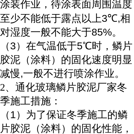
涂装作业，待涂表面周围温度
3
,
至少不能低于露点以上
℃
相
85%
对湿度一般不能大于
。
3
5
（
）在气温低于
℃时，鳞片
胶泥（涂料）的固化速度明显
,
减慢
一般不进行喷涂作业。
2
、通化玻璃鳞片胶泥厂家冬
季施工措施：
1
（
）为了保证冬季施工的鳞
片胶泥（涂料）的固化性能，