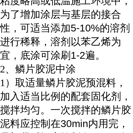
粘度略高或低温施工环境中，
为了增加涂层与基层的接合
5-10%
性，可适当添加
的溶剂
进行稀释，溶剂以苯乙烯为
1-2
宜，底涂可涂刷
遍。
2
、鳞片胶泥中涂
1
）取适量鳞片胶泥预混料，
加入适当比例的配套固化剂，
搅拌均匀。一次搅拌的鳞片胶
30min
泥料应控制在
内用完，