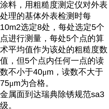
涂料，用粗糙度测定仪对外表
处理的基体外表检测时每
10m2
8
5
选定
处，每处选定
个
5
点进行测量，每处
个点的算
术平均值作为该处的粗糙度数
5
值，但
个点内任何一点的读
40
m
数不小于
μ
，读数不大于
75
m
μ
为合格。
sa3
金属面到达瑞典除锈规范
级。