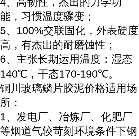
4
、高韧性，杰出的力学功
能，习惯温度骤变；
5
100%
、
交联固化，外表硬度
高，有杰出的耐磨蚀性；
6
、主张长期运用温度：湿态
140
170-190
℃，干态
℃。
铜川玻璃鳞片胶泥价格适用场
所：
1
、发电厂、冶炼厂、化肥厂
等烟道气较苛刻环境条件下钢