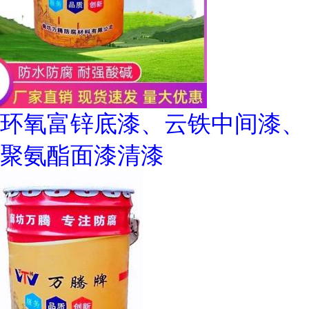
环氧富锌底漆、云铁中间漆、
聚氨酯面漆清漆