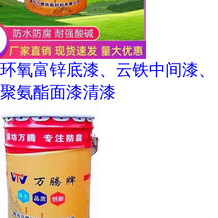
环氧富锌底漆、云铁中间漆、
聚氨酯面漆清漆