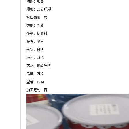
功能：加固
规格：20公斤/桶
抗压强度：强
类别：乳液
类型：标准料
特性：坚固
形状：粉状
颜色：彩色
芯材：聚酯纤维
品牌：万腾
型号：ECM
加工定制：否