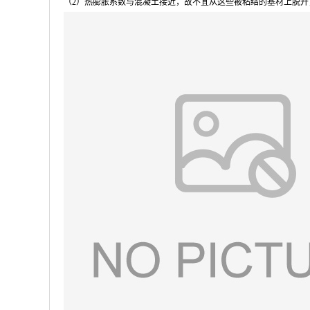
（2）热膨胀系数与混凝土接近，故不宜从这些被粘结的基材上脱开