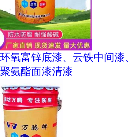
环氧富锌底漆、云铁中间漆、
聚氨酯面漆清漆